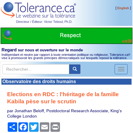
[
]
English
Directeur / Éditeur: Victor Teboul, Ph.D.
Regard
sur nous et ouverture sur le monde
Indépendant et neutre par rapport à toute orientation politique ou religieuse, Tolerance.ca
®
vise à promouvoir les grands principes démocratiques sur lesquels repose la tolérance.
Toggl
naviga
Observatoire des droits humains
Elections en RDC : l'héritage de la famille
Kabila pèse sur le scrutin
par Jonathan Beloff, Postdoctoral Research Associate, King's
College London
Partager
Facebook
Twitter
Email
Print