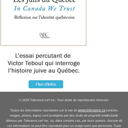
© 2026 Tolerance.ca
Inc. Tous droits de reproduction réservés.
®
www.tolerance.ca
Toutes les informations reproduites sur le site de
(articles,
images, photos, logos) sont protégées par des droits de propriété intellectuelle
détenus par Tolerance.ca
Inc. ou, dans certains cas, par leurs auteurs. Aucune de
®
ces informations ne peut être reproduite pour un usage autre que personnel. Toute