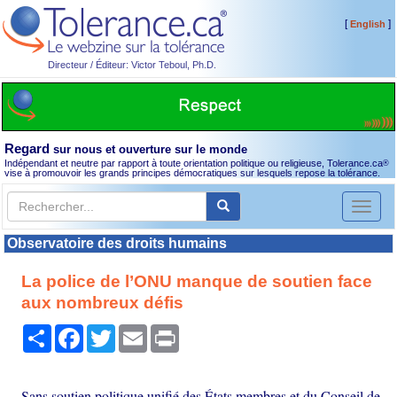
[
]
English
Directeur / Éditeur: Victor Teboul, Ph.D.
Regard
sur nous et ouverture sur le monde
Indépendant et neutre par rapport à toute orientation politique ou religieuse, Tolerance.ca
®
vise à promouvoir les grands principes démocratiques sur lesquels repose la tolérance.
Toggl
naviga
Observatoire des droits humains
La police de l’ONU manque de soutien face
aux nombreux défis
Partager
Facebook
Twitter
Email
Print
Sans soutien politique unifié des États membres et du Conseil de