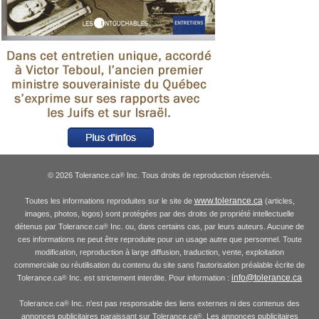
© 2026 Tolerance.ca
Inc. Tous droits de reproduction réservés.
®
www.tolerance.ca
Toutes les informations reproduites sur le site de
(articles,
images, photos, logos) sont protégées par des droits de propriété intellectuelle
détenus par Tolerance.ca
Inc. ou, dans certains cas, par leurs auteurs. Aucune de
®
ces informations ne peut être reproduite pour un usage autre que personnel. Toute
modification, reproduction à large diffusion, traduction, vente, exploitation
commerciale ou réutilisation du contenu du site sans l'autorisation préalable écrite de
info@tolerance.ca
Tolerance.ca
Inc. est strictement interdite. Pour information :
®
Tolerance.ca
Inc. n'est pas responsable des liens externes ni des contenus des
®
annonces publicitaires paraissant sur Tolerance.ca
. Les annonces publicitaires
®