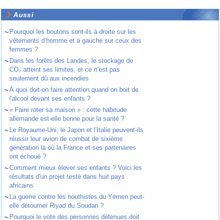
Aussi
~
Pourquoi les boutons sont-ils à droite sur les
vêtements d’homme et à gauche sur ceux des
femmes ?
~
Dans les forêts des Landes, le stockage de
CO₂ atteint ses limites, et ce n’est pas
seulement dû aux incendies
~
À quoi doit-on faire attention quand on boit de
l'alcool devant ses enfants ?
~
« Faire roter sa maison » : cette habitude
allemande est-elle bonne pour la santé ?
~
Le Royaume-Uni, le Japon et l’Italie peuvent-ils
réussir leur avion de combat de sixième
génération là où la France et ses partenaires
ont échoué ?
~
Comment mieux élever ses enfants ? Voici les
résultats d'un projet testé dans huit pays
africains
~
La guerre contre les houthistes du Yémen peut-
elle détourner Riyad du Soudan ?
~
Pourquoi le vote des personnes détenues doit