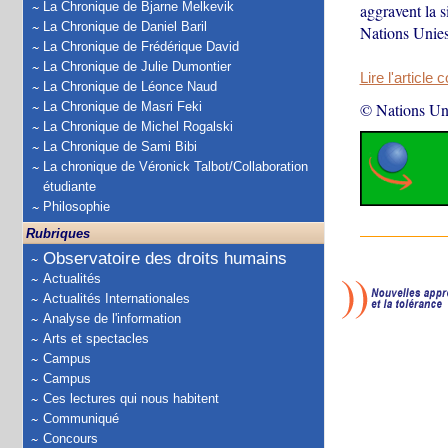
La Chronique de Bjarne Melkevik
aggravent la 
La Chronique de Daniel Baril
Nations Unies
La Chronique de Frédérique David
La Chronique de Julie Dumontier
Lire l'article 
La Chronique de Léonce Naud
La Chronique de Masri Feki
© Nations Un
La Chronique de Michel Rogalski
La Chronique de Sami Bibi
La chronique de Véronick Talbot/Collaboration
étudiante
Philosophie
Rubriques
Observatoire des droits humains
Actualités
Actualités Internationales
Analyse de l'information
Arts et spectacles
Campus
Campus
Ces lectures qui nous habitent
Communiqué
Concours