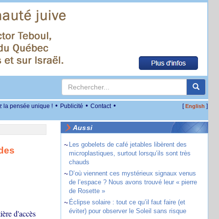
•
•
•
z la pensée unique !
Publicité
Contact
[
]
English
Aussi
~
Les gobelets de café jetables libèrent des
 des
microplastiques, surtout lorsqu’ils sont très
chauds
~
D’où viennent ces mystérieux signaux venus
de l’espace ? Nous avons trouvé leur « pierre
de Rosette »
~
Éclipse solaire : tout ce qu’il faut faire (et
éviter) pour observer le Soleil sans risque
ière d'accès