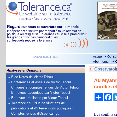
Directeur / Éditeur: Victor Teboul, Ph.D.
Regard
sur nous et ouverture sur le monde
Indépendant et neutre par rapport à toute orientation
politique ou religieuse, Tolerance.ca
vise à promouvoir
®
les grands principes démocratiques
sur lesquels repose la tolérance.
•
Accueil
Qui s
Samedi 8 août 2026
•
Abonnement
O
Observatoi
Analyses et Opinions
Bloc-Notes de Victor Teboul
Au Myanma
Conférences et essais de Victor Teboul
conflits 
Critiques et comptes rendus de Victor Teboul
Entrevues accordées par Victor Teboul
Partage
Fa
Entrevues réalisées par Victor Teboul
Tolerance.ca : Plus de vingt ans de
publications et d'interventions publiques !
Les conflits e
Comptes rendus d'Osée Kamga