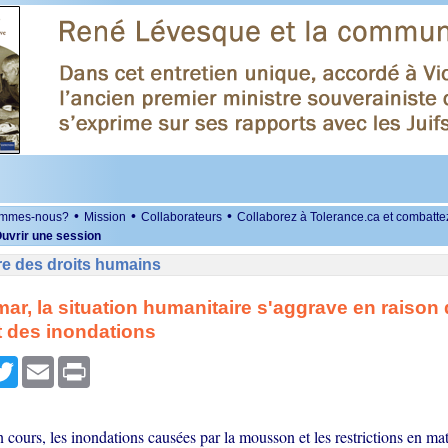
•
•
•
ommes-nous?
Mission
Collaborateurs
Collaborez à Tolerance.ca et combatte
uvrir une session
re des droits humains
r, la situation humanitaire s'aggrave en raison
et des inondations
r
cebook
Twitter
Email
Print
n cours, les inondations causées par la mousson et les restrictions en mat