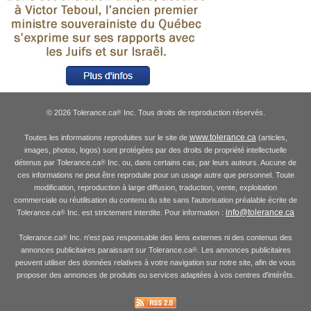
© 2026 Tolerance.ca
Inc. Tous droits de reproduction réservés.
®
www.tolerance.ca
Toutes les informations reproduites sur le site de
(articles,
images, photos, logos) sont protégées par des droits de propriété intellectuelle
détenus par Tolerance.ca
Inc. ou, dans certains cas, par leurs auteurs. Aucune de
®
ces informations ne peut être reproduite pour un usage autre que personnel. Toute
modification, reproduction à large diffusion, traduction, vente, exploitation
commerciale ou réutilisation du contenu du site sans l'autorisation préalable écrite de
info@tolerance.ca
Tolerance.ca
Inc. est strictement interdite. Pour information :
®
Tolerance.ca
Inc. n'est pas responsable des liens externes ni des contenus des
®
annonces publicitaires paraissant sur Tolerance.ca
. Les annonces publicitaires
®
peuvent utiliser des données relatives à votre navigation sur notre site, afin de vous
proposer des annonces de produits ou services adaptées à vos centres d'intérêts.