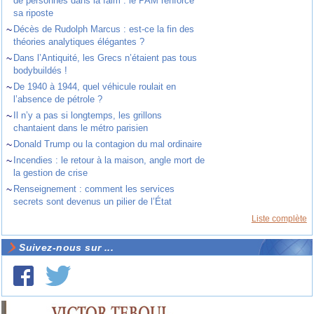
de personnes dans la faim : le PAM renforce
sa riposte
~
Décès de Rudolph Marcus : est-ce la fin des
théories analytiques élégantes ?
~
Dans l’Antiquité, les Grecs n’étaient pas tous
bodybuildés !
~
De 1940 à 1944, quel véhicule roulait en
l’absence de pétrole ?
~
Il n’y a pas si longtemps, les grillons
chantaient dans le métro parisien
~
Donald Trump ou la contagion du mal ordinaire
~
Incendies : le retour à la maison, angle mort de
la gestion de crise
~
Renseignement : comment les services
secrets sont devenus un pilier de l’État
Liste complète
Suivez-nous sur ...