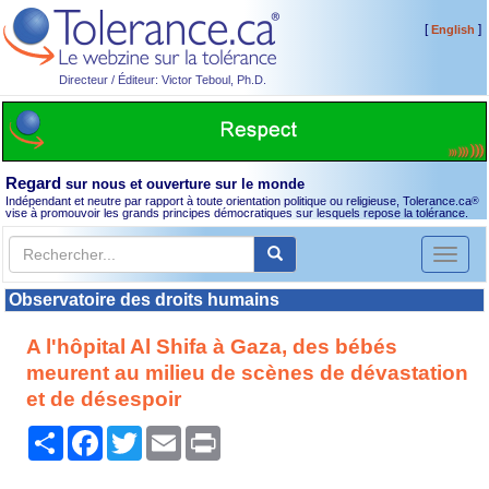
[
]
English
Directeur / Éditeur: Victor Teboul, Ph.D.
Regard
sur nous et ouverture sur le monde
Indépendant et neutre par rapport à toute orientation politique ou religieuse, Tolerance.ca
®
vise à promouvoir les grands principes démocratiques sur lesquels repose la tolérance.
Toggl
naviga
Observatoire des droits humains
A l'hôpital Al Shifa à Gaza, des bébés
meurent au milieu de scènes de dévastation
et de désespoir
Partager
Facebook
Twitter
Email
Print