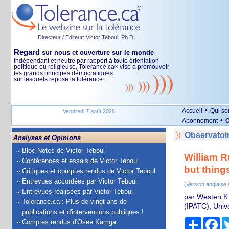
Directeur / Éditeur: Victor Teboul, Ph.D.
Regard
sur nous et ouverture sur le monde
Indépendant et neutre par rapport à toute orientation
politique ou religieuse, Tolerance.ca
vise à promouvoir
®
les grands principes démocratiques
sur lesquels repose la tolérance.
•
Accueil
Qui s
Vendredi 7 août 2026
•
Abonnement
O
Observatoir
Analyses et Opinions
Bloc-Notes de Victor Teboul
William R
Conférences et essais de Victor Teboul
but thing
Critiques et comptes rendus de Victor Teboul
Entrevues accordées par Victor Teboul
(Version anglaise
Entrevues réalisées par Victor Teboul
par Westen K 
Tolerance.ca : Plus de vingt ans de
(IPATC), Univ
publications et d'interventions publiques !
Partage
Fa
Comptes rendus d'Osée Kamga