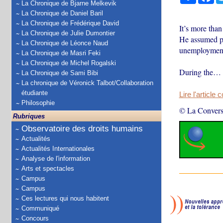
La Chronique de Bjarne Melkevik
La Chronique de Daniel Baril
La Chronique de Frédérique David
It’s more tha
La Chronique de Julie Dumontier
He assumed po
La Chronique de Léonce Naud
unemployment
La Chronique de Masri Feki
La Chronique de Michel Rogalski
During the…
La Chronique de Sami Bibi
La chronique de Véronick Talbot/Collaboration
étudiante
Lire l'article 
Philosophie
© La Convers
Rubriques
Observatoire des droits humains
Actualités
Actualités Internationales
Analyse de l'information
Arts et spectacles
Campus
Campus
Ces lectures qui nous habitent
Communiqué
Concours