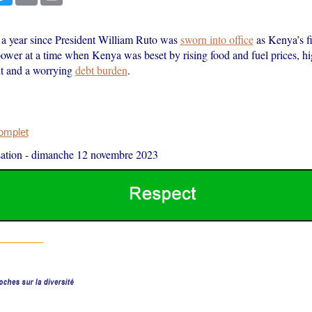
n a year since President William Ruto was
sworn into office
as Kenya’s fi
wer at a time when Kenya was beset by rising food and fuel prices, h
 and a worrying
debt burden
.
complet
ation
-
dimanche 12 novembre 2023