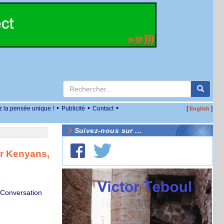
•
•
•
z la pensée unique !
Publicité
Contact
[
]
English
Suivez-nous sur ...
for Kenyans,
 Conversation