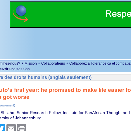
•
•
•
ommes-nous?
Mission
Collaborateurs
Collaborez à Tolerance.ca et combatte
uvrir une session
e des droits humains (anglais seulement)
uto's first year: he promised to make life easier 
s got worse
 seulement)
Shilaho, Senior Research Fellow, Institute for PanAfrican Thought and
ersity of Johannesburg
r
cebook
Twitter
Email
Print