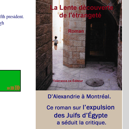
fth president.
igh