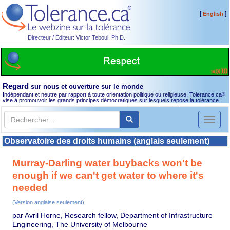
[
]
English
Directeur / Éditeur: Victor Teboul, Ph.D.
Regard
sur nous et ouverture sur le monde
Indépendant et neutre par rapport à toute orientation politique ou religieuse, Tolerance.ca
®
vise à promouvoir les grands principes démocratiques sur lesquels repose la tolérance.
Toggl
naviga
Observatoire des droits humains (anglais seulement)
Murray-Darling water buybacks won't be
enough if we can't get water to where it's
needed
(Version anglaise seulement)
par Avril Horne, Research fellow, Department of Infrastructure
Engineering, The University of Melbourne