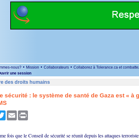
•
•
•
ommes-nous?
Mission
Collaborateurs
Collaborez à Tolerance.ca et combatte
uvrir une session
re des droits humains
e sécurité : le système de santé de Gaza est « à 
OMS
r
cebook
Twitter
Email
Print
ème fois que le Conseil de sécurité se réunit depuis les attaques terrori