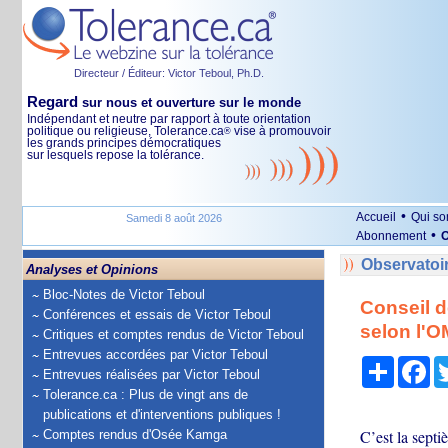
Directeur / Éditeur: Victor Teboul, Ph.D.
Regard
sur nous et ouverture sur le monde
Indépendant et neutre par rapport à toute orientation
politique ou religieuse, Tolerance.ca
vise à promouvoir
®
les grands principes démocratiques
sur lesquels repose la tolérance.
•
Accueil
Qui s
Samedi 8 août 2026
•
Abonnement
O
Observatoi
Analyses et Opinions
Bloc-Notes de Victor Teboul
Conseil d
Conférences et essais de Victor Teboul
selon l'
Critiques et comptes rendus de Victor Teboul
Entrevues accordées par Victor Teboul
Partage
Fa
Entrevues réalisées par Victor Teboul
Tolerance.ca : Plus de vingt ans de
publications et d'interventions publiques !
C’est la septi
Comptes rendus d'Osée Kamga