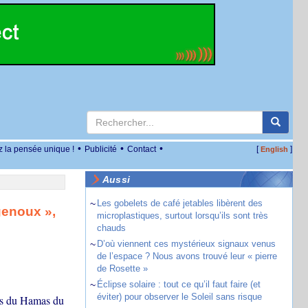
•
•
•
z la pensée unique !
Publicité
Contact
[
]
English
Aussi
~
Les gobelets de café jetables libèrent des
genoux »,
microplastiques, surtout lorsqu’ils sont très
chauds
~
D’où viennent ces mystérieux signaux venus
de l’espace ? Nous avons trouvé leur « pierre
de Rosette »
~
Éclipse solaire : tout ce qu’il faut faire (et
éviter) pour observer le Soleil sans risque
stes du Hamas du