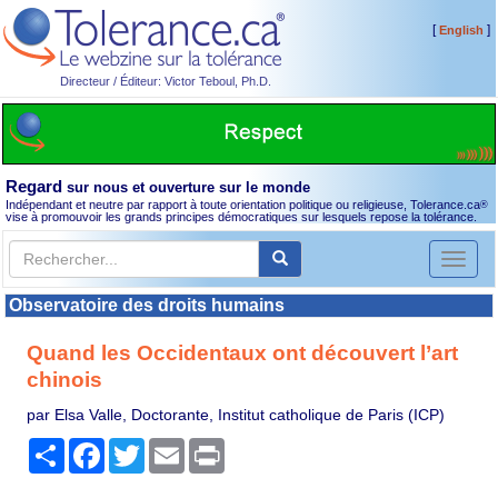
[
]
English
Directeur / Éditeur: Victor Teboul, Ph.D.
Regard
sur nous et ouverture sur le monde
Indépendant et neutre par rapport à toute orientation politique ou religieuse, Tolerance.ca
®
vise à promouvoir les grands principes démocratiques sur lesquels repose la tolérance.
Toggl
naviga
Observatoire des droits humains
Quand les Occidentaux ont découvert l’art
chinois
par Elsa Valle, Doctorante, Institut catholique de Paris (ICP)
Partager
Facebook
Twitter
Email
Print