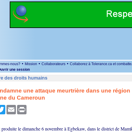
•
•
•
ommes-nous?
Mission
Collaborateurs
Collaborez à Tolerance.ca et combatte
uvrir une session
re des droits humains
ndamne une attaque meurtrière dans une région
ne du Cameroun
r
cebook
Twitter
Email
Print
st produite le dimanche 6 novembre à Egbekaw, dans le district de Mamfe