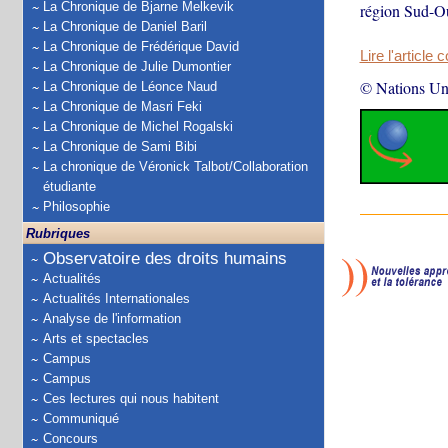
La Chronique de Bjarne Melkevik
région Sud-Oue
La Chronique de Daniel Baril
La Chronique de Frédérique David
Lire l'article 
La Chronique de Julie Dumontier
© Nations Un
La Chronique de Léonce Naud
La Chronique de Masri Feki
La Chronique de Michel Rogalski
La Chronique de Sami Bibi
La chronique de Véronick Talbot/Collaboration
étudiante
Philosophie
Rubriques
Observatoire des droits humains
Actualités
Actualités Internationales
Analyse de l'information
Arts et spectacles
Campus
Campus
Ces lectures qui nous habitent
Communiqué
Concours