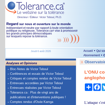
Directeur / Éditeur: Victor Teboul, Ph.D.
Regard
sur nous et ouverture sur le monde
Indépendant et neutre par rapport à toute orientation
politique ou religieuse, Tolerance.ca
vise à promouvoir
®
les grands principes démocratiques
sur lesquels repose la tolérance.
•
Accueil
Qui s
Jeudi 6 août 2026
•
Abonnement
O
Observatoi
Analyses et Opinions
Bloc-Notes de Victor Teboul
L’ONU co
Conférences et essais de Victor Teboul
anglopho
Critiques et comptes rendus de Victor Teboul
Entrevues accordées par Victor Teboul
Partage
Fa
Entrevues réalisées par Victor Teboul
Tolerance.ca : Plus de vingt ans de
publications et d'interventions publiques !
L'attaque s’e
Comptes rendus d'Osée Kamga