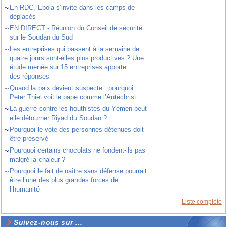
~
En RDC, Ebola s’invite dans les camps de
déplacés
~
EN DIRECT - Réunion du Conseil de sécurité
sur le Soudan du Sud
~
Les entreprises qui passent à la semaine de
quatre jours sont-elles plus productives ? Une
étude menée sur 15 entreprises apporte
des réponses
~
Quand la paix devient suspecte : pourquoi
Peter Thiel voit le pape comme l’Antéchrist
~
La guerre contre les houthistes du Yémen peut-
elle détourner Riyad du Soudan ?
~
Pourquoi le vote des personnes détenues doit
être préservé
~
Pourquoi certains chocolats ne fondent-ils pas
malgré la chaleur ?
~
Pourquoi le fait de naître sans défense pourrait
être l’une des plus grandes forces de
l’humanité
Liste complète
Suivez-nous sur ...