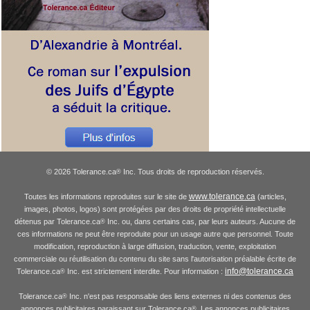
© 2026 Tolerance.ca
Inc. Tous droits de reproduction réservés.
®
www.tolerance.ca
Toutes les informations reproduites sur le site de
(articles,
images, photos, logos) sont protégées par des droits de propriété intellectuelle
détenus par Tolerance.ca
Inc. ou, dans certains cas, par leurs auteurs. Aucune de
®
ces informations ne peut être reproduite pour un usage autre que personnel. Toute
modification, reproduction à large diffusion, traduction, vente, exploitation
commerciale ou réutilisation du contenu du site sans l'autorisation préalable écrite de
info@tolerance.ca
Tolerance.ca
Inc. est strictement interdite. Pour information :
®
Tolerance.ca
Inc. n'est pas responsable des liens externes ni des contenus des
®
annonces publicitaires paraissant sur Tolerance.ca
. Les annonces publicitaires
®