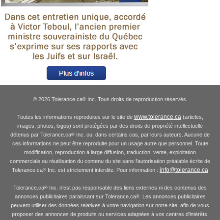
© 2026 Tolerance.ca
Inc. Tous droits de reproduction réservés.
®
www.tolerance.ca
Toutes les informations reproduites sur le site de
(articles,
images, photos, logos) sont protégées par des droits de propriété intellectuelle
détenus par Tolerance.ca
Inc. ou, dans certains cas, par leurs auteurs. Aucune de
®
ces informations ne peut être reproduite pour un usage autre que personnel. Toute
modification, reproduction à large diffusion, traduction, vente, exploitation
commerciale ou réutilisation du contenu du site sans l'autorisation préalable écrite de
info@tolerance.ca
Tolerance.ca
Inc. est strictement interdite. Pour information :
®
Tolerance.ca
Inc. n'est pas responsable des liens externes ni des contenus des
®
annonces publicitaires paraissant sur Tolerance.ca
. Les annonces publicitaires
®
peuvent utiliser des données relatives à votre navigation sur notre site, afin de vous
proposer des annonces de produits ou services adaptées à vos centres d'intérêts.