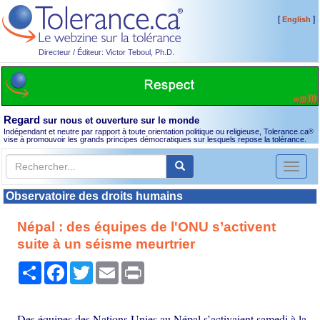
[
]
English
Directeur / Éditeur: Victor Teboul, Ph.D.
Regard
sur nous et ouverture sur le monde
Indépendant et neutre par rapport à toute orientation politique ou religieuse, Tolerance.ca
®
vise à promouvoir les grands principes démocratiques sur lesquels repose la tolérance.
Toggl
naviga
Observatoire des droits humains
Népal : des équipes de l'ONU s’activent
suite à un séisme meurtrier
Partager
Facebook
Twitter
Email
Print
Des équipes des Nations Unies au Népal s’activaient samedi à la