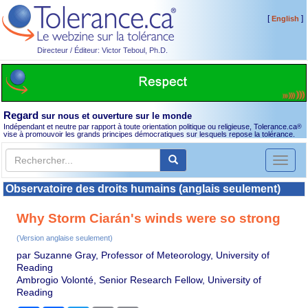
[
]
English
Directeur / Éditeur: Victor Teboul, Ph.D.
Regard
sur nous et ouverture sur le monde
Indépendant et neutre par rapport à toute orientation politique ou religieuse, Tolerance.ca
®
vise à promouvoir les grands principes démocratiques sur lesquels repose la tolérance.
Toggl
naviga
Observatoire des droits humains (anglais seulement)
Why Storm Ciarán's winds were so strong
(Version anglaise seulement)
par Suzanne Gray, Professor of Meteorology, University of
Reading
Ambrogio Volonté, Senior Research Fellow, University of
Reading