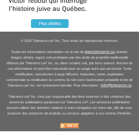
© 2026 Tolerance.ca
Inc. Tous droits de reproduction réservés.
®
www.tolerance.ca
Toutes les informations reproduites sur le site de
(articles,
images, photos, logos) sont protégées par des droits de propriété intellectuelle
détenus par Tolerance.ca
Inc. ou, dans certains cas, par leurs auteurs. Aucune de
®
ces informations ne peut être reproduite pour un usage autre que personnel. Toute
modification, reproduction à large diffusion, traduction, vente, exploitation
commerciale ou réutilisation du contenu du site sans l'autorisation préalable écrite de
info@tolerance.ca
Tolerance.ca
Inc. est strictement interdite. Pour information :
®
Tolerance.ca
Inc. n'est pas responsable des liens externes ni des contenus des
®
annonces publicitaires paraissant sur Tolerance.ca
. Les annonces publicitaires
®
peuvent utiliser des données relatives à votre navigation sur notre site, afin de vous
proposer des annonces de produits ou services adaptées à vos centres d'intérêts.