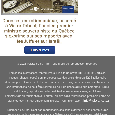
© 2026 Tolerance.ca
Inc. Tous droits de reproduction réservés.
®
www.tolerance.ca
Toutes les informations reproduites sur le site de
(articles,
images, photos, logos) sont protégées par des droits de propriété intellectuelle
détenus par Tolerance.ca
Inc. ou, dans certains cas, par leurs auteurs. Aucune de
®
ces informations ne peut être reproduite pour un usage autre que personnel. Toute
modification, reproduction à large diffusion, traduction, vente, exploitation
commerciale ou réutilisation du contenu du site sans l'autorisation préalable écrite de
info@tolerance.ca
Tolerance.ca
Inc. est strictement interdite. Pour information :
®
Tolerance.ca
Inc. n'est pas responsable des liens externes ni des contenus des
®
annonces publicitaires paraissant sur Tolerance.ca
. Les annonces publicitaires
®