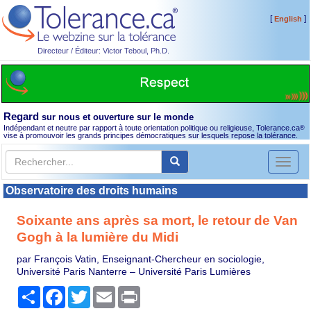
[
]
English
Directeur / Éditeur: Victor Teboul, Ph.D.
Regard
sur nous et ouverture sur le monde
Indépendant et neutre par rapport à toute orientation politique ou religieuse, Tolerance.ca
®
vise à promouvoir les grands principes démocratiques sur lesquels repose la tolérance.
Toggl
naviga
Observatoire des droits humains
Soixante ans après sa mort, le retour de Van
Gogh à la lumière du Midi
par François Vatin, Enseignant-Chercheur en sociologie,
Université Paris Nanterre – Université Paris Lumières
Partager
Facebook
Twitter
Email
Print