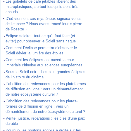
~
Les gobelets de café jetables libèrent des
microplastiques, surtout lorsqu’ils sont très
chauds
~
D’où viennent ces mystérieux signaux venus
de l’espace ? Nous avons trouvé leur « pierre
de Rosette »
~
Éclipse solaire : tout ce qu’il faut faire (et
éviter) pour observer le Soleil sans risque
~
Comment l’éclipse permettra d’observer le
Soleil dévier la lumière des étoiles
~
Comment les éclipses ont ouvert la cour
impériale chinoise aux sciences européennes
~
Sous le Soleil noir… Les plus grandes éclipses
de l’histoire du cinéma
~
L’abolition des redevances pour les plateformes
de diffusion en ligne : vers un démantèlement
de notre écosystème culturel ?
~
L’abolition des redevances pour les plates-
formes de diffusion en ligne : vers un
démantèlement de notre écosystème culturel ?
~
Vérité, justice, réparations : les clés d’une paix
durable
~
Pourquoi les boutons sont-ils à droite sur les