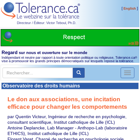
[
]
English
Directeur / Éditeur: Victor Teboul, Ph.D.
Regard
sur nous et ouverture sur le monde
Indépendant et neutre par rapport à toute orientation politique ou religieuse, Tolerance.ca
®
vise à promouvoir les grands principes démocratiques sur lesquels repose la tolérance.
Toggl
naviga
Observatoire des droits humains
Le don aux associations, une incitation
efficace pour changer les comportements
par Quentin Victeur, Ingénieur de recherche en psychologie,
consultant scientifique, Institut catholique de Lille (ICL)
Antoine Deplancke, Lab Manager - Anthopo-Lab (laboratoire
ETHICS), Institut catholique de Lille (ICL)
Florent Varet, Chargé de recherche en psychologie sociale,