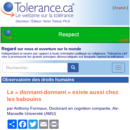
[
]
English
Directeur / Éditeur: Victor Teboul, Ph.D.
Regard
sur nous et ouverture sur le monde
Indépendant et neutre par rapport à toute orientation politique ou religieuse, Tolerance.ca
®
vise à promouvoir les grands principes démocratiques sur lesquels repose la tolérance.
Toggl
naviga
Observatoire des droits humains
Le « donnant-donnant » existe aussi chez
les babouins
par Anthony Formaux, Doctorant en cognition comparée, Aix-
Marseille Université (AMU)
Partager
Facebook
Twitter
Email
Print