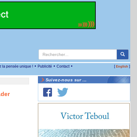
•
•
•
z la pensée unique !
Publicité
Contact
[
]
English
Suivez-nous sur ...
ader