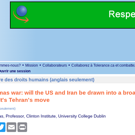
•
•
•
ommes-nous?
Mission
Collaborateurs
Collaborez à Tolerance.ca et combatte
uvrir une session
e des droits humains (anglais seulement)
mas war: will the US and Iran be drawn into a bro
 It's Tehran's move
 seulement)
s, Professor, Clinton Institute, University College Dublin
r
cebook
Twitter
Email
Print