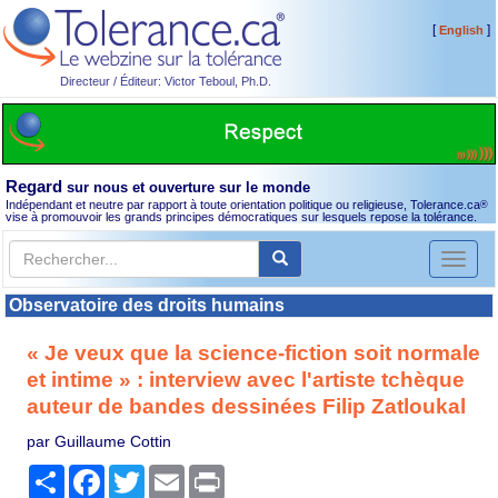
[
]
English
Directeur / Éditeur: Victor Teboul, Ph.D.
Regard
sur nous et ouverture sur le monde
Indépendant et neutre par rapport à toute orientation politique ou religieuse, Tolerance.ca
®
vise à promouvoir les grands principes démocratiques sur lesquels repose la tolérance.
Toggl
naviga
Observatoire des droits humains
« Je veux que la science-fiction soit normale
et intime » : interview avec l'artiste tchèque
auteur de bandes dessinées Filip Zatloukal
par Guillaume Cottin
Partager
Facebook
Twitter
Email
Print