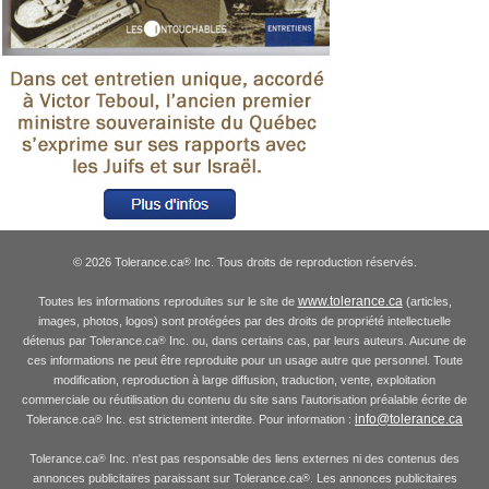
© 2026 Tolerance.ca
Inc. Tous droits de reproduction réservés.
®
www.tolerance.ca
Toutes les informations reproduites sur le site de
(articles,
images, photos, logos) sont protégées par des droits de propriété intellectuelle
détenus par Tolerance.ca
Inc. ou, dans certains cas, par leurs auteurs. Aucune de
®
ces informations ne peut être reproduite pour un usage autre que personnel. Toute
modification, reproduction à large diffusion, traduction, vente, exploitation
commerciale ou réutilisation du contenu du site sans l'autorisation préalable écrite de
info@tolerance.ca
Tolerance.ca
Inc. est strictement interdite. Pour information :
®
Tolerance.ca
Inc. n'est pas responsable des liens externes ni des contenus des
®
annonces publicitaires paraissant sur Tolerance.ca
. Les annonces publicitaires
®