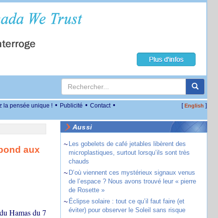
•
•
•
z la pensée unique !
Publicité
Contact
[
]
English
Aussi
~
Les gobelets de café jetables libèrent des
épond aux
microplastiques, surtout lorsqu’ils sont très
chauds
~
D’où viennent ces mystérieux signaux venus
de l’espace ? Nous avons trouvé leur « pierre
de Rosette »
~
Éclipse solaire : tout ce qu’il faut faire (et
éviter) pour observer le Soleil sans risque
ue du Hamas du 7