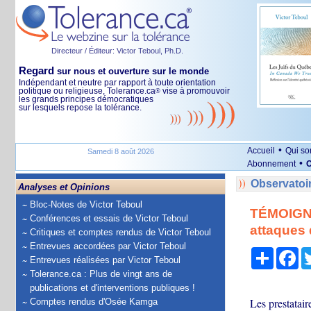
Directeur / Éditeur: Victor Teboul, Ph.D.
Regard
sur nous et ouverture sur le monde
Indépendant et neutre par rapport à toute orientation
politique ou religieuse, Tolerance.ca
vise à promouvoir
®
les grands principes démocratiques
sur lesquels repose la tolérance.
•
Accueil
Qui s
Samedi 8 août 2026
•
Abonnement
O
Observatoi
Analyses et Opinions
Bloc-Notes de Victor Teboul
TÉMOIGNA
Conférences et essais de Victor Teboul
attaques 
Critiques et comptes rendus de Victor Teboul
Entrevues accordées par Victor Teboul
Partage
Fa
Entrevues réalisées par Victor Teboul
Tolerance.ca : Plus de vingt ans de
publications et d'interventions publiques !
Les prestatair
Comptes rendus d'Osée Kamga