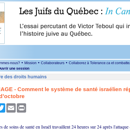
•
•
•
ommes-nous?
Mission
Collaborateurs
Collaborez à Tolerance.ca et combatte
uvrir une session
re des droits humains
GE - Comment le système de santé israélien r
d’octobre
r
cebook
Twitter
Email
Print
es de soins de santé en Israël travaillent 24 heures sur 24 après l'attaq