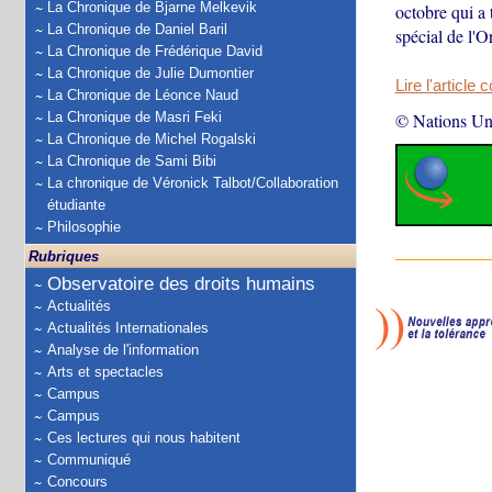
La Chronique de Bjarne Melkevik
octobre qui a 
La Chronique de Daniel Baril
spécial de l'O
La Chronique de Frédérique David
La Chronique de Julie Dumontier
Lire l'article 
La Chronique de Léonce Naud
La Chronique de Masri Feki
© Nations Un
La Chronique de Michel Rogalski
La Chronique de Sami Bibi
La chronique de Véronick Talbot/Collaboration
étudiante
Philosophie
Rubriques
Observatoire des droits humains
Actualités
Actualités Internationales
Analyse de l'information
Arts et spectacles
Campus
Campus
Ces lectures qui nous habitent
Communiqué
Concours