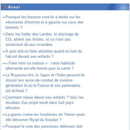
Aussi
~
Pourquoi les boutons sont-ils à droite sur les
vêtements d’homme et à gauche sur ceux des
femmes ?
~
Dans les forêts des Landes, le stockage de
CO₂ atteint ses limites, et ce n’est pas
seulement dû aux incendies
~
À quoi doit-on faire attention quand on boit de
l'alcool devant ses enfants ?
~
« Faire roter sa maison » : cette habitude
allemande est-elle bonne pour la santé ?
~
Le Royaume-Uni, le Japon et l’Italie peuvent-ils
réussir leur avion de combat de sixième
génération là où la France et ses partenaires
ont échoué ?
~
Comment mieux élever ses enfants ? Voici les
résultats d'un projet testé dans huit pays
africains
~
La guerre contre les houthistes du Yémen peut-
elle détourner Riyad du Soudan ?
~
Pourquoi le vote des personnes détenues doit