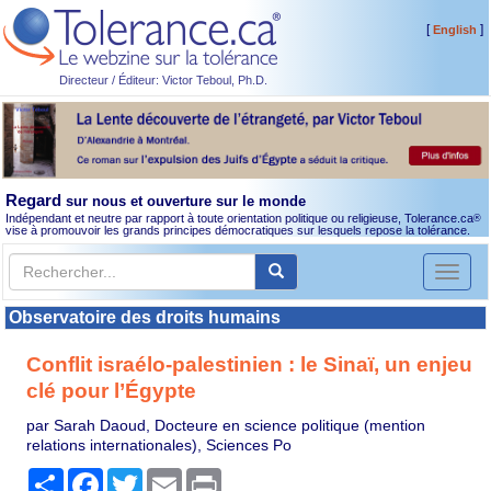
[
]
English
Directeur / Éditeur: Victor Teboul, Ph.D.
Regard
sur nous et ouverture sur le monde
Indépendant et neutre par rapport à toute orientation politique ou religieuse, Tolerance.ca
®
vise à promouvoir les grands principes démocratiques sur lesquels repose la tolérance.
Toggl
naviga
Observatoire des droits humains
Conflit israélo-palestinien : le Sinaï, un enjeu
clé pour l’Égypte
par Sarah Daoud, Docteure en science politique (mention
relations internationales), Sciences Po
Partager
Facebook
Twitter
Email
Print