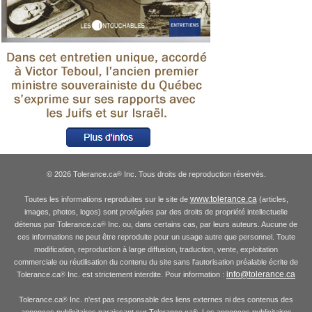
© 2026 Tolerance.ca
Inc. Tous droits de reproduction réservés.
®
www.tolerance.ca
Toutes les informations reproduites sur le site de
(articles,
images, photos, logos) sont protégées par des droits de propriété intellectuelle
détenus par Tolerance.ca
Inc. ou, dans certains cas, par leurs auteurs. Aucune de
®
ces informations ne peut être reproduite pour un usage autre que personnel. Toute
modification, reproduction à large diffusion, traduction, vente, exploitation
commerciale ou réutilisation du contenu du site sans l'autorisation préalable écrite de
info@tolerance.ca
Tolerance.ca
Inc. est strictement interdite. Pour information :
®
Tolerance.ca
Inc. n'est pas responsable des liens externes ni des contenus des
®
annonces publicitaires paraissant sur Tolerance.ca
. Les annonces publicitaires
®