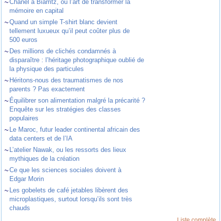
~
Chanel à Biarritz, ou l’art de transformer la
mémoire en capital
~
Quand un simple T-shirt blanc devient
tellement luxueux qu’il peut coûter plus de
500 euros
~
Des millions de clichés condamnés à
disparaître : l’héritage photographique oublié de
la physique des particules
~
Héritons-nous des traumatismes de nos
parents ? Pas exactement
~
Équilibrer son alimentation malgré la précarité ?
Enquête sur les stratégies des classes
populaires
~
Le Maroc, futur leader continental africain des
data centers et de l’IA
~
L’atelier Nawak, ou les ressorts des lieux
mythiques de la création
~
Ce que les sciences sociales doivent à
Edgar Morin
~
Les gobelets de café jetables libèrent des
microplastiques, surtout lorsqu’ils sont très
chauds
Liste complète