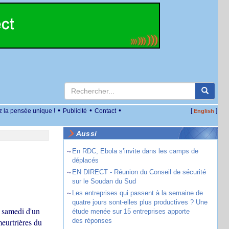
•
•
•
z la pensée unique !
Publicité
Contact
[
]
English
Aussi
~
En RDC, Ebola s’invite dans les camps de
déplacés
~
EN DIRECT - Réunion du Conseil de sécurité
sur le Soudan du Sud
~
Les entreprises qui passent à la semaine de
quatre jours sont-elles plus productives ? Une
e samedi d'un
étude menée sur 15 entreprises apporte
meurtrières du
des réponses