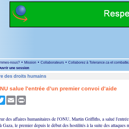
•
•
•
ommes-nous?
Mission
Collaborateurs
Collaborez à Tolerance.ca et combatte
uvrir une session
re des droits humains
ONU salue l'entrée d’un premier convoi d'aide
r
cebook
Twitter
Email
Print
r des affaires humanitaires de l'ONU, Martin Griffiths, a salué l'entré
à Gaza, le premier depuis le début des hostilités à la suite des attaques 