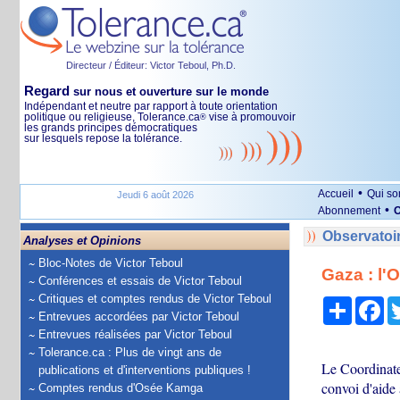
Directeur / Éditeur: Victor Teboul, Ph.D.
Regard
sur nous et ouverture sur le monde
Indépendant et neutre par rapport à toute orientation
politique ou religieuse, Tolerance.ca
vise à promouvoir
®
les grands principes démocratiques
sur lesquels repose la tolérance.
•
Accueil
Qui s
Jeudi 6 août 2026
•
Abonnement
O
Observatoi
Analyses et Opinions
Bloc-Notes de Victor Teboul
Gaza : l'
Conférences et essais de Victor Teboul
Critiques et comptes rendus de Victor Teboul
Partage
Fa
Entrevues accordées par Victor Teboul
Entrevues réalisées par Victor Teboul
Tolerance.ca : Plus de vingt ans de
Le Coordinateu
publications et d'interventions publiques !
convoi d'aide 
Comptes rendus d'Osée Kamga