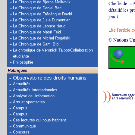
La Chronique de Bjarne Melkevik
Cheffe de la
La Chronique de Daniel Baril
détaillé les p
La Chronique de Frédérique David
jeudi.
La Chronique de Julie Dumontier
La Chronique de Léonce Naud
Lire l'article 
La Chronique de Masri Feki
La Chronique de Michel Rogalski
© Nations Un
La Chronique de Sami Bibi
La chronique de Véronick Talbot/Collaboration
étudiante
Philosophie
Rubriques
Observatoire des droits humains
Actualités
Actualités Internationales
Analyse de l'information
Arts et spectacles
Campus
Campus
Ces lectures qui nous habitent
Communiqué
Concours