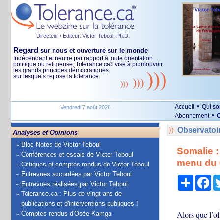
Directeur / Éditeur: Victor Teboul, Ph.D.
Regard
sur nous et ouverture sur le monde
Indépendant et neutre par rapport à toute orientation
politique ou religieuse, Tolerance.ca
vise à promouvoir
®
les grands principes démocratiques
sur lesquels repose la tolérance.
•
Accueil
Qui s
Vendredi 7 août 2026
•
Abonnement
O
Observatoi
Analyses et Opinions
Bloc-Notes de Victor Teboul
Somalie :
Conférences et essais de Victor Teboul
menu du C
Critiques et comptes rendus de Victor Teboul
Entrevues accordées par Victor Teboul
Partage
Fa
Entrevues réalisées par Victor Teboul
Tolerance.ca : Plus de vingt ans de
publications et d'interventions publiques !
Alors que l’of
Comptes rendus d'Osée Kamga