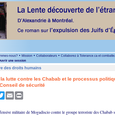
•
•
•
ommes-nous?
Mission
Collaborateurs
Collaborez à Tolerance.ca et combatte
uvrir une session
re des droits humains
 la lutte contre les Chabab et le processus politi
onseil de sécurité
r
cebook
Twitter
Email
Print
fensive militaire de Mogadiscio contre le groupe terroriste des Chabab s