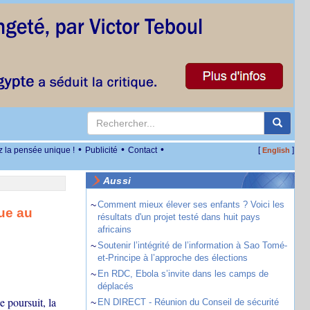
•
•
•
z la pensée unique !
Publicité
Contact
[
]
English
Aussi
~
Comment mieux élever ses enfants ? Voici les
que au
résultats d'un projet testé dans huit pays
africains
~
Soutenir l’intégrité de l’information à Sao Tomé-
et-Principe à l’approche des élections
~
En RDC, Ebola s’invite dans les camps de
déplacés
e poursuit, la
~
EN DIRECT - Réunion du Conseil de sécurité