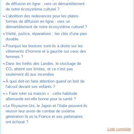
de diffusion en ligne : vers un démantèlement
de notre écosystème culturel ?
~
L’abolition des redevances pour les plates-
formes de diffusion en ligne : vers un
démantèlement de notre écosystème culturel ?
~
Vérité, justice, réparations : les clés d’une paix
durable
~
Pourquoi les boutons sont-ils à droite sur les
vêtements d’homme et à gauche sur ceux des
femmes ?
~
Dans les forêts des Landes, le stockage de
CO₂ atteint ses limites, et ce n’est pas
seulement dû aux incendies
~
À quoi doit-on faire attention quand on boit de
l'alcool devant ses enfants ?
~
« Faire roter sa maison » : cette habitude
allemande est-elle bonne pour la santé ?
~
Le Royaume-Uni, le Japon et l’Italie peuvent-ils
réussir leur avion de combat de sixième
génération là où la France et ses partenaires
ont échoué ?
Liste complète