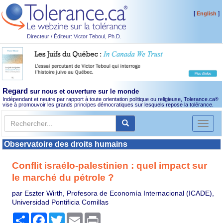
[
]
English
Directeur / Éditeur: Victor Teboul, Ph.D.
Regard
sur nous et ouverture sur le monde
Indépendant et neutre par rapport à toute orientation politique ou religieuse, Tolerance.ca
®
vise à promouvoir les grands principes démocratiques sur lesquels repose la tolérance.
Toggl
naviga
Observatoire des droits humains
Conflit israélo-palestinien : quel impact sur
le marché du pétrole ?
par Eszter Wirth, Profesora de Economía Internacional (ICADE),
Universidad Pontificia Comillas
Partager
Facebook
Twitter
Email
Print