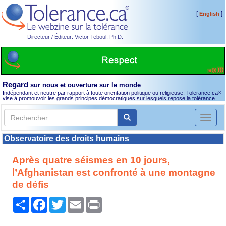
[
]
English
Directeur / Éditeur: Victor Teboul, Ph.D.
Regard
sur nous et ouverture sur le monde
Indépendant et neutre par rapport à toute orientation politique ou religieuse, Tolerance.ca
®
vise à promouvoir les grands principes démocratiques sur lesquels repose la tolérance.
Toggl
naviga
Observatoire des droits humains
Après quatre séismes en 10 jours,
l’Afghanistan est confronté à une montagne
de défis
Partager
Facebook
Twitter
Email
Print