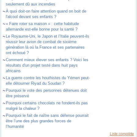
seulement dû aux incendies
~
À quoi doit-on faire attention quand on boit de
l'alcool devant ses enfants ?
~
« Faire roter sa maison » : cette habitude
allemande est-elle bonne pour la santé ?
~
Le Royaume-Uni, le Japon et l’Italie peuvent-ils
réussir leur avion de combat de sixième
génération là où la France et ses partenaires
ont échoué ?
~
Comment mieux élever ses enfants ? Voici les
résultats d'un projet testé dans huit pays
africains
~
La guerre contre les houthistes du Yémen peut-
elle détourner Riyad du Soudan ?
~
Pourquoi le vote des personnes détenues doit
être préservé
~
Pourquoi certains chocolats ne fondent-ils pas
malgré la chaleur ?
~
Pourquoi le fait de naître sans défense pourrait
être l’une des plus grandes forces de
l’humanité
Liste complète