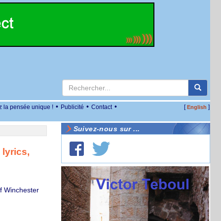
•
•
•
z la pensée unique !
Publicité
Contact
[
]
English
Suivez-nous sur ...
lyrics,
f Winchester