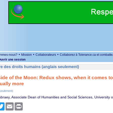
•
•
•
ommes-nous?
Mission
Collaborateurs
Collaborez à Tolerance.ca et combatte
uvrir une session
e des droits humains (anglais seulement)
ide of the Moon: Redux shows, when it comes to 
sually more
 seulement)
braey, Associate Dean of Humanities and Social Sciences, University o
r
cebook
Twitter
Email
Print