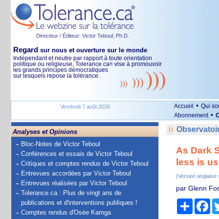
Directeur / Éditeur: Victor Teboul, Ph.D.
Regard
sur nous et ouverture sur le monde
Indépendant et neutre par rapport à toute orientation
politique ou religieuse, Tolerance.ca
vise à promouvoir
®
les grands principes démocratiques
sur lesquels repose la tolérance.
•
Accueil
Qui s
Vendredi 7 août 2026
•
Abonnement
O
Observatoir
Analyses et Opinions
Bloc-Notes de Victor Teboul
As Dark S
Conférences et essais de Victor Teboul
less is u
Critiques et comptes rendus de Victor Teboul
Entrevues accordées par Victor Teboul
(Version anglaise
Entrevues réalisées par Victor Teboul
par Glenn Fos
Tolerance.ca : Plus de vingt ans de
Partage
Fa
publications et d'interventions publiques !
Comptes rendus d'Osée Kamga