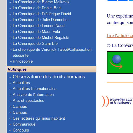
La Chronique de Bjarne Melkevik
La Chronique de Daniel Baril
La Chronique de Frédérique David
Une expérimen
La Chronique de Julie Dumontier
contre qui son
La Chronique de Léonce Naud
La Chronique de Masri Feki
Lire l'article 
La Chronique de Michel Rogalski
La Chronique de Sami Bibi
© La Convers
La chronique de Véronick Talbot/Collaboration
étudiante
Philosophie
Rubriques
Observatoire des droits humains
Actualités
Actualités Internationales
Analyse de l'information
Arts et spectacles
Campus
Campus
Ces lectures qui nous habitent
Communiqué
Concours