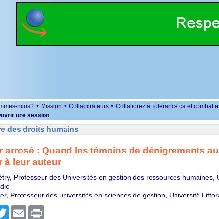
•
•
•
ommes-nous?
Mission
Collaborateurs
Collaborez à Tolerance.ca et combatte
uvrir une session
re des droits humains
r arrosé : Quand les témoins de dénigrements au t
r à leur auteur
étry, Professeur des Universités en gestion des ressources humaines, U
die
r, Professeur des universités en sciences de gestion, Université Littor
r
cebook
Twitter
Email
Print