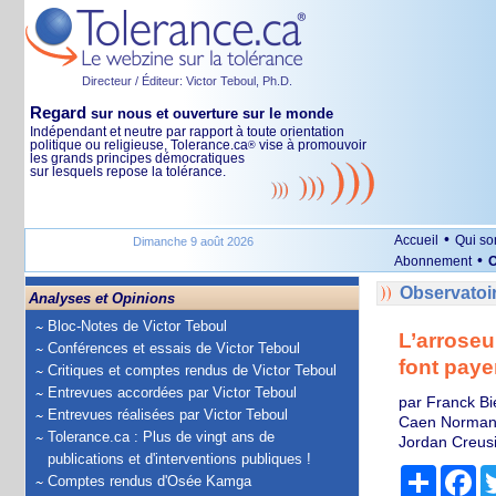
Directeur / Éditeur: Victor Teboul, Ph.D.
Regard
sur nous et ouverture sur le monde
Indépendant et neutre par rapport à toute orientation
politique ou religieuse, Tolerance.ca
vise à promouvoir
®
les grands principes démocratiques
sur lesquels repose la tolérance.
•
Accueil
Qui s
Dimanche 9 août 2026
•
Abonnement
O
Observatoi
Analyses et Opinions
Bloc-Notes de Victor Teboul
L’arroseu
Conférences et essais de Victor Teboul
font paye
Critiques et comptes rendus de Victor Teboul
Entrevues accordées par Victor Teboul
par Franck Bi
Entrevues réalisées par Victor Teboul
Caen Norman
Tolerance.ca : Plus de vingt ans de
Jordan Creusie
publications et d'interventions publiques !
Partage
Fa
Comptes rendus d'Osée Kamga