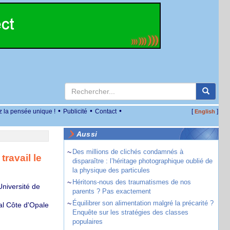
•
•
•
z la pensée unique !
Publicité
Contact
[
]
English
Aussi
~
Des millions de clichés condamnés à
ravail le
disparaître : l’héritage photographique oublié de
la physique des particules
~
Héritons-nous des traumatismes de nos
niversité de
parents ? Pas exactement
~
Équilibrer son alimentation malgré la précarité ?
al Côte d'Opale
Enquête sur les stratégies des classes
populaires