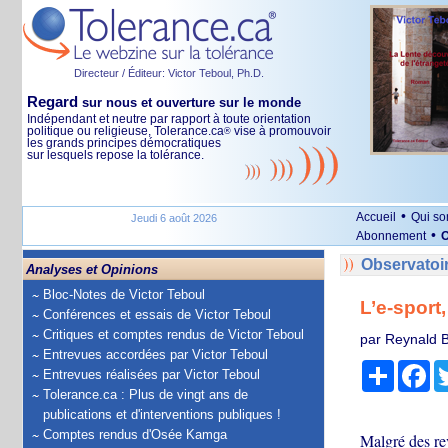
Directeur / Éditeur: Victor Teboul, Ph.D.
Regard
sur nous et ouverture sur le monde
Indépendant et neutre par rapport à toute orientation
politique ou religieuse, Tolerance.ca
vise à promouvoir
®
les grands principes démocratiques
sur lesquels repose la tolérance.
•
Accueil
Qui s
Jeudi 6 août 2026
•
Abonnement
O
Observatoi
Analyses et Opinions
Bloc-Notes de Victor Teboul
L’e-sport
Conférences et essais de Victor Teboul
Critiques et comptes rendus de Victor Teboul
par Reynald B
Entrevues accordées par Victor Teboul
Partage
Fa
Entrevues réalisées par Victor Teboul
Tolerance.ca : Plus de vingt ans de
publications et d'interventions publiques !
Comptes rendus d'Osée Kamga
Malgré des rev