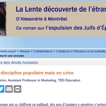
•
•
•
ommes-nous?
Mission
Collaborateurs
Collaborez à Tolerance.ca et combatte
uvrir une session
re des droits humains
, discipline populaire mais en crise
rion, Assistant Professor in Marketing, TBS Education
r
cebook
Twitter
Email
Print
enus qui se chiffrent en milliard, très peu d’équipes e-sportives s’avèren