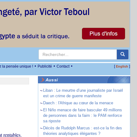
•
•
•
z la pensée unique !
Publicité
Contact
[
]
English
Aussi
~
Liban : Le meurtre d’une journaliste par Israël
est un crime de guerre manifeste
~
Daech : l'Afrique au cœur de la menace
~
El Niño menace de faire basculer 49 millions
de personnes dans la faim : le PAM renforce
sa riposte
~
Décès de Rudolph Marcus : est-ce la fin des
théories analytiques élégantes ?
t rentables.