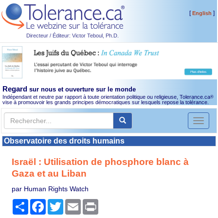
[
]
English
Directeur / Éditeur: Victor Teboul, Ph.D.
Regard
sur nous et ouverture sur le monde
Indépendant et neutre par rapport à toute orientation politique ou religieuse, Tolerance.ca
®
vise à promouvoir les grands principes démocratiques sur lesquels repose la tolérance.
Toggl
naviga
Observatoire des droits humains
Israël : Utilisation de phosphore blanc à
Gaza et au Liban
par Human Rights Watch
Partager
Facebook
Twitter
Email
Print