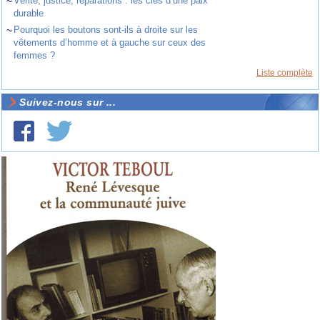
~
Vérité, justice, réparations : les clés d’une paix
durable
~
Pourquoi les boutons sont-ils à droite sur les
vêtements d’homme et à gauche sur ceux des
femmes ?
Liste complète
Suivez-nous sur ...