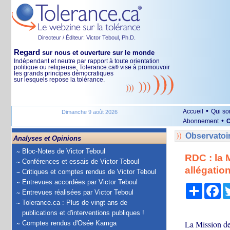
Directeur / Éditeur: Victor Teboul, Ph.D.
Regard
sur nous et ouverture sur le monde
Indépendant et neutre par rapport à toute orientation
politique ou religieuse, Tolerance.ca
vise à promouvoir
®
les grands principes démocratiques
sur lesquels repose la tolérance.
•
Accueil
Qui s
Dimanche 9 août 2026
•
Abonnement
O
Observatoi
Analyses et Opinions
Bloc-Notes de Victor Teboul
RDC : la
Conférences et essais de Victor Teboul
allégatio
Critiques et comptes rendus de Victor Teboul
Entrevues accordées par Victor Teboul
Partage
Fa
Entrevues réalisées par Victor Teboul
Tolerance.ca : Plus de vingt ans de
publications et d'interventions publiques !
La Mission de
Comptes rendus d'Osée Kamga