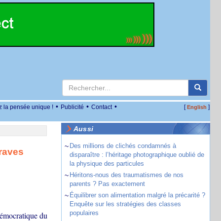
•
•
•
z la pensée unique !
Publicité
Contact
[
]
English
Aussi
~
Des millions de clichés condamnés à
raves
disparaître : l’héritage photographique oublié de
la physique des particules
~
Héritons-nous des traumatismes de nos
parents ? Pas exactement
~
Équilibrer son alimentation malgré la précarité ?
Enquête sur les stratégies des classes
populaires
démocratique du