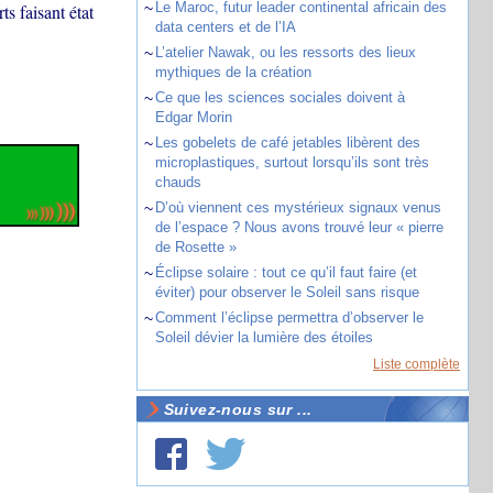
~
Le Maroc, futur leader continental africain des
 faisant état
data centers et de l’IA
~
L’atelier Nawak, ou les ressorts des lieux
mythiques de la création
~
Ce que les sciences sociales doivent à
Edgar Morin
~
Les gobelets de café jetables libèrent des
microplastiques, surtout lorsqu’ils sont très
chauds
~
D’où viennent ces mystérieux signaux venus
de l’espace ? Nous avons trouvé leur « pierre
de Rosette »
~
Éclipse solaire : tout ce qu’il faut faire (et
éviter) pour observer le Soleil sans risque
~
Comment l’éclipse permettra d’observer le
Soleil dévier la lumière des étoiles
Liste complète
Suivez-nous sur ...