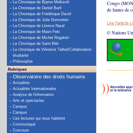
La Chronique de Bjarne Melkevik
Congo (MONUSC
La Chronique de Daniel Baril
de fautes de 
La Chronique de Frédérique David
La Chronique de Julie Dumontier
Lire l'article 
La Chronique de Léonce Naud
La Chronique de Masri Feki
© Nations Un
La Chronique de Michel Rogalski
La Chronique de Sami Bibi
La chronique de Véronick Talbot/Collaboration
étudiante
Philosophie
Rubriques
Observatoire des droits humains
Actualités
Actualités Internationales
Analyse de l'information
Arts et spectacles
Campus
Campus
Ces lectures qui nous habitent
Communiqué
Concours