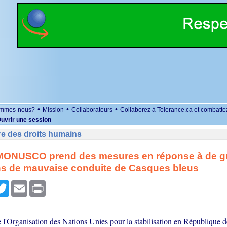
•
•
•
ommes-nous?
Mission
Collaborateurs
Collaborez à Tolerance.ca et combatte
uvrir une session
re des droits humains
 MONUSCO prend des mesures en réponse à de g
ns de mauvaise conduite de Casques bleus
r
cebook
Twitter
Email
Print
 l'Organisation des Nations Unies pour la stabilisation en République 