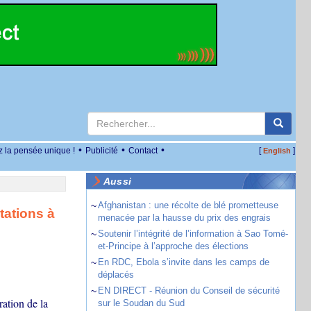
•
•
•
z la pensée unique !
Publicité
Contact
[
]
English
Aussi
~
Afghanistan : une récolte de blé prometteuse
tations à
menacée par la hausse du prix des engrais
~
Soutenir l’intégrité de l’information à Sao Tomé-
et-Principe à l’approche des élections
~
En RDC, Ebola s’invite dans les camps de
déplacés
~
EN DIRECT - Réunion du Conseil de sécurité
ation de la
sur le Soudan du Sud