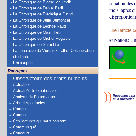
La Chronique de Bjarne Melkevik
situation des 
La Chronique de Daniel Baril
mois, après qu
La Chronique de Frédérique David
disproportion
La Chronique de Julie Dumontier
La Chronique de Léonce Naud
Lire l'article 
La Chronique de Masri Feki
La Chronique de Michel Rogalski
© Nations Un
La Chronique de Sami Bibi
La chronique de Véronick Talbot/Collaboration
étudiante
Philosophie
Rubriques
Observatoire des droits humains
Actualités
Actualités Internationales
Analyse de l'information
Arts et spectacles
Campus
Campus
Ces lectures qui nous habitent
Communiqué
Concours