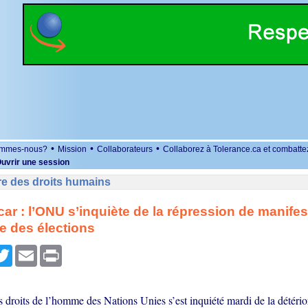
•
•
•
ommes-nous?
Mission
Collaborateurs
Collaborez à Tolerance.ca et combatte
uvrir une session
re des droits humains
r : l’ONU s’inquiète de la répression de manifes
e des élections
r
cebook
Twitter
Email
Print
droits de l’homme des Nations Unies s’est inquiété mardi de la détérior