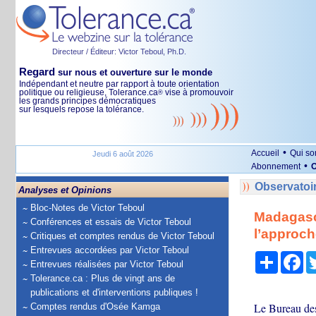
Directeur / Éditeur: Victor Teboul, Ph.D.
Regard
sur nous et ouverture sur le monde
Indépendant et neutre par rapport à toute orientation
politique ou religieuse, Tolerance.ca
vise à promouvoir
®
les grands principes démocratiques
sur lesquels repose la tolérance.
•
Accueil
Qui s
Jeudi 6 août 2026
•
Abonnement
O
Observatoi
Analyses et Opinions
Bloc-Notes de Victor Teboul
Madagasca
Conférences et essais de Victor Teboul
l’approch
Critiques et comptes rendus de Victor Teboul
Entrevues accordées par Victor Teboul
Partage
Fa
Entrevues réalisées par Victor Teboul
Tolerance.ca : Plus de vingt ans de
publications et d'interventions publiques !
Le Bureau des 
Comptes rendus d'Osée Kamga