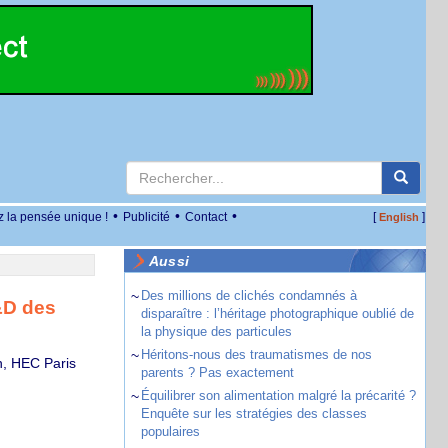
•
•
•
z la pensée unique !
Publicité
Contact
[
]
English
Aussi
~
Des millions de clichés condamnés à
&D des
disparaître : l’héritage photographique oublié de
la physique des particules
~
Héritons-nous des traumatismes de nos
n, HEC Paris
parents ? Pas exactement
~
Équilibrer son alimentation malgré la précarité ?
Enquête sur les stratégies des classes
populaires