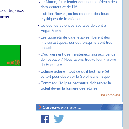
~
Le Maroc, futur leader continental africain des
data centers et de l’IA
s entreprises
~
L’atelier Nawak, ou les ressorts des lieux
nover.
mythiques de la création
~
Ce que les sciences sociales doivent à
Edgar Morin
~
Les gobelets de café jetables libèrent des
microplastiques, surtout lorsqu’ils sont très
chauds
~
D’où viennent ces mystérieux signaux venus
de l’espace ? Nous avons trouvé leur « pierre
de Rosette »
~
Éclipse solaire : tout ce qu’il faut faire (et
éviter) pour observer le Soleil sans risque
~
Comment l’éclipse permettra d’observer le
Soleil dévier la lumière des étoiles
Liste complète
Suivez-nous sur ...