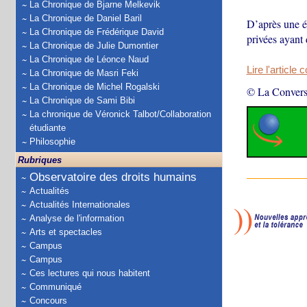
La Chronique de Bjarne Melkevik
La Chronique de Daniel Baril
D’après une é
La Chronique de Frédérique David
privées ayant 
La Chronique de Julie Dumontier
La Chronique de Léonce Naud
Lire l'article 
La Chronique de Masri Feki
La Chronique de Michel Rogalski
© La Convers
La Chronique de Sami Bibi
La chronique de Véronick Talbot/Collaboration
étudiante
Philosophie
Rubriques
Observatoire des droits humains
Actualités
Actualités Internationales
Analyse de l'information
Arts et spectacles
Campus
Campus
Ces lectures qui nous habitent
Communiqué
Concours