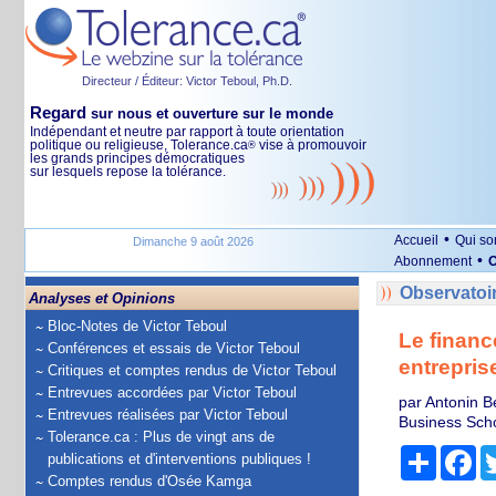
Directeur / Éditeur: Victor Teboul, Ph.D.
Regard
sur nous et ouverture sur le monde
Indépendant et neutre par rapport à toute orientation
politique ou religieuse, Tolerance.ca
vise à promouvoir
®
les grands principes démocratiques
sur lesquels repose la tolérance.
•
Accueil
Qui s
Dimanche 9 août 2026
•
Abonnement
O
Observatoi
Analyses et Opinions
Bloc-Notes de Victor Teboul
Le financ
Conférences et essais de Victor Teboul
entrepris
Critiques et comptes rendus de Victor Teboul
Entrevues accordées par Victor Teboul
par Antonin B
Entrevues réalisées par Victor Teboul
Business Sch
Tolerance.ca : Plus de vingt ans de
Partage
Fa
publications et d'interventions publiques !
Comptes rendus d'Osée Kamga