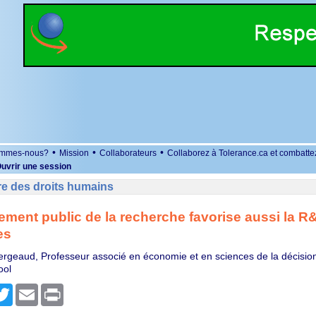
•
•
•
ommes-nous?
Mission
Collaborateurs
Collaborez à Tolerance.ca et combatte
uvrir une session
re des droits humains
ement public de la recherche favorise aussi la R
es
ergeaud, Professeur associé en économie et en sciences de la décisio
ool
r
cebook
Twitter
Email
Print