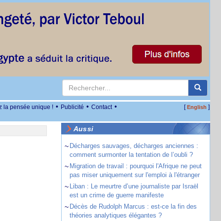
•
•
•
z la pensée unique !
Publicité
Contact
[
]
English
Aussi
~
Décharges sauvages, décharges anciennes :
comment surmonter la tentation de l’oubli ?
~
Migration de travail : pourquoi l'Afrique ne peut
pas miser uniquement sur l'emploi à l'étranger
~
Liban : Le meurtre d’une journaliste par Israël
est un crime de guerre manifeste
~
Décès de Rudolph Marcus : est-ce la fin des
théories analytiques élégantes ?