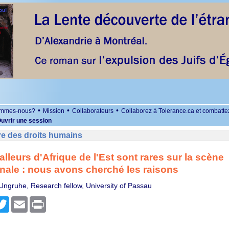
•
•
•
ommes-nous?
Mission
Collaborateurs
Collaborez à Tolerance.ca et combatte
uvrir une session
re des droits humains
alleurs d'Afrique de l'Est sont rares sur la scène
onale : nous avons cherché les raisons
 Ungruhe, Research fellow, University of Passau
r
cebook
Twitter
Email
Print