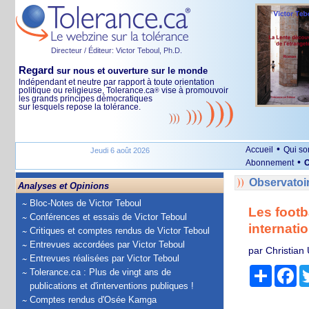
Directeur / Éditeur: Victor Teboul, Ph.D.
Regard
sur nous et ouverture sur le monde
Indépendant et neutre par rapport à toute orientation
politique ou religieuse, Tolerance.ca
vise à promouvoir
®
les grands principes démocratiques
sur lesquels repose la tolérance.
•
Accueil
Qui s
Jeudi 6 août 2026
•
Abonnement
O
Observatoi
Analyses et Opinions
Bloc-Notes de Victor Teboul
Les footb
Conférences et essais de Victor Teboul
internati
Critiques et comptes rendus de Victor Teboul
Entrevues accordées par Victor Teboul
par Christian
Entrevues réalisées par Victor Teboul
Partage
Fa
Tolerance.ca : Plus de vingt ans de
publications et d'interventions publiques !
Comptes rendus d'Osée Kamga