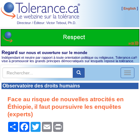
[
]
English
Directeur / Éditeur: Victor Teboul, Ph.D.
Regard
sur nous et ouverture sur le monde
Indépendant et neutre par rapport à toute orientation politique ou religieuse, Tolerance.ca
®
vise à promouvoir les grands principes démocratiques sur lesquels repose la tolérance.
Toggl
naviga
Observatoire des droits humains
Face au risque de nouvelles atrocités en
Éthiopie, il faut poursuivre les enquêtes
(experts)
Partager
Facebook
Twitter
Email
Print