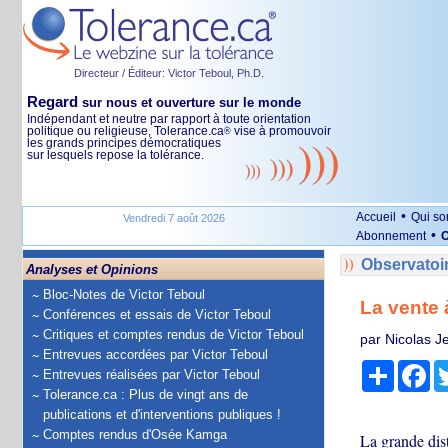
Directeur / Éditeur: Victor Teboul, Ph.D.
Regard
sur nous et ouverture sur le monde
Indépendant et neutre par rapport à toute orientation
politique ou religieuse, Tolerance.ca
vise à promouvoir
®
les grands principes démocratiques
sur lesquels repose la tolérance.
•
Accueil
Qui s
Vendredi 7 août 2026
•
Abonnement
O
Observatoi
Analyses et Opinions
Bloc-Notes de Victor Teboul
La vente 
Conférences et essais de Victor Teboul
Critiques et comptes rendus de Victor Teboul
par Nicolas 
Entrevues accordées par Victor Teboul
Partage
Fa
Entrevues réalisées par Victor Teboul
Tolerance.ca : Plus de vingt ans de
publications et d'interventions publiques !
Comptes rendus d'Osée Kamga
La grande dist