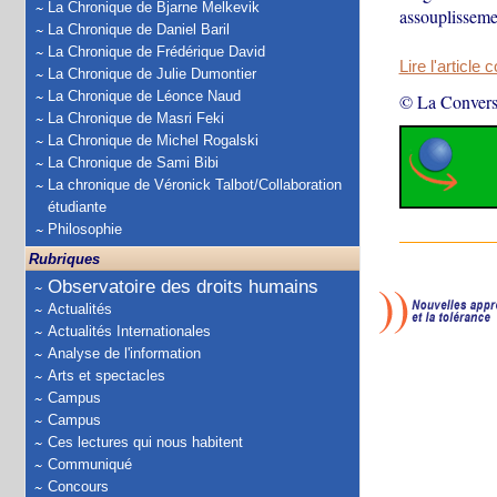
La Chronique de Bjarne Melkevik
assouplissemen
La Chronique de Daniel Baril
La Chronique de Frédérique David
Lire l'article 
La Chronique de Julie Dumontier
La Chronique de Léonce Naud
© La Convers
La Chronique de Masri Feki
La Chronique de Michel Rogalski
La Chronique de Sami Bibi
La chronique de Véronick Talbot/Collaboration
étudiante
Philosophie
Rubriques
Observatoire des droits humains
Actualités
Actualités Internationales
Analyse de l'information
Arts et spectacles
Campus
Campus
Ces lectures qui nous habitent
Communiqué
Concours