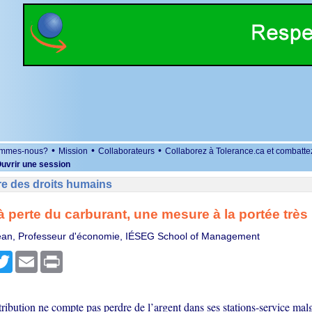
•
•
•
ommes-nous?
Mission
Collaborateurs
Collaborez à Tolerance.ca et combatte
uvrir une session
re des droits humains
à perte du carburant, une mesure à la portée très 
Jean, Professeur d'économie, IÉSEG School of Management
r
cebook
Twitter
Email
Print
ribution ne compte pas perdre de l’argent dans ses stations-service malg