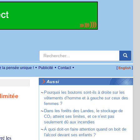
•
•
•
z la pensée unique !
Publicité
Contact
[
]
English
Aussi
~
Pourquoi les boutons sont-ils à droite sur les
limitée
vêtements d’homme et à gauche sur ceux des
femmes ?
~
Dans les forêts des Landes, le stockage de
CO₂ atteint ses limites, et ce n’est pas
seulement dû aux incendies
~
À quoi doit-on faire attention quand on boit de
l'alcool devant ses enfants ?
ré les