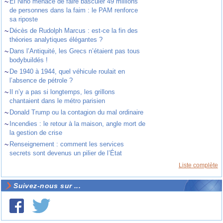
~
El Niño menace de faire basculer 49 millions
de personnes dans la faim : le PAM renforce
sa riposte
~
Décès de Rudolph Marcus : est-ce la fin des
théories analytiques élégantes ?
~
Dans l’Antiquité, les Grecs n’étaient pas tous
bodybuildés !
~
De 1940 à 1944, quel véhicule roulait en
l’absence de pétrole ?
~
Il n’y a pas si longtemps, les grillons
chantaient dans le métro parisien
~
Donald Trump ou la contagion du mal ordinaire
~
Incendies : le retour à la maison, angle mort de
la gestion de crise
~
Renseignement : comment les services
secrets sont devenus un pilier de l’État
Liste complète
Suivez-nous sur ...