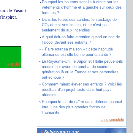
~
Pourquoi les boutons sont-ils à droite sur les
vêtements d’homme et à gauche sur ceux des
parc de Yasuní
femmes ?
’inspirer.
~
Dans les forêts des Landes, le stockage de
CO₂ atteint ses limites, et ce n’est pas
seulement dû aux incendies
~
À quoi doit-on faire attention quand on boit de
l'alcool devant ses enfants ?
~
« Faire roter sa maison » : cette habitude
allemande est-elle bonne pour la santé ?
~
Le Royaume-Uni, le Japon et l’Italie peuvent-ils
réussir leur avion de combat de sixième
génération là où la France et ses partenaires
ont échoué ?
~
Comment mieux élever ses enfants ? Voici les
résultats d'un projet testé dans huit pays
africains
~
Pourquoi le fait de naître sans défense pourrait
être l’une des plus grandes forces de
l’humanité
Liste complète
Suivez-nous sur ...