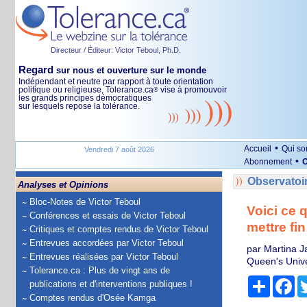
Directeur / Éditeur: Victor Teboul, Ph.D.
Regard
sur nous et ouverture sur le monde
Indépendant et neutre par rapport à toute orientation
politique ou religieuse, Tolerance.ca
vise à promouvoir
®
les grands principes démocratiques
sur lesquels repose la tolérance.
•
Accueil
Qui s
Vendredi 7 août 2026
•
Abonnement
O
Observatoi
Analyses et Opinions
Bloc-Notes de Victor Teboul
Voici ce 
Conférences et essais de Victor Teboul
mettre fin
Critiques et comptes rendus de Victor Teboul
Entrevues accordées par Victor Teboul
par Martina J
Entrevues réalisées par Victor Teboul
Queen's Unive
Tolerance.ca : Plus de vingt ans de
Partage
Fa
publications et d'interventions publiques !
Comptes rendus d'Osée Kamga