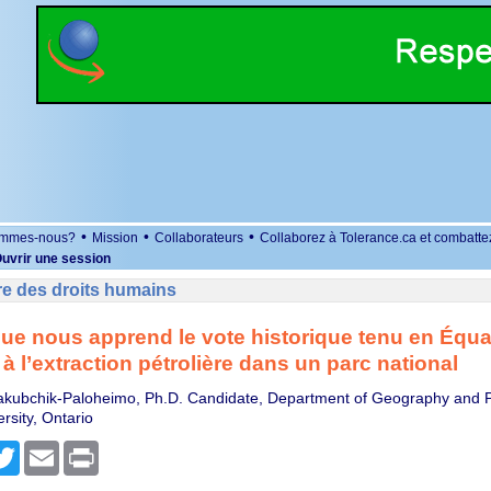
•
•
•
ommes-nous?
Mission
Collaborateurs
Collaborez à Tolerance.ca et combatte
uvrir une session
re des droits humains
que nous apprend le vote historique tenu en Équa
 à l’extraction pétrolière dans un parc national
akubchik-Paloheimo, Ph.D. Candidate, Department of Geography and P
rsity, Ontario
r
cebook
Twitter
Email
Print