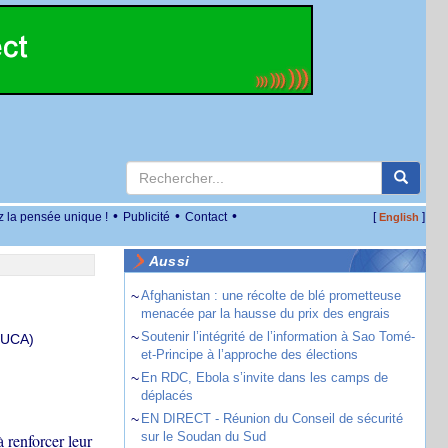
•
•
•
z la pensée unique !
Publicité
Contact
[
]
English
Aussi
~
Afghanistan : une récolte de blé prometteuse
menacée par la hausse du prix des engrais
~
Soutenir l’intégrité de l’information à Sao Tomé-
(UCA)
et-Principe à l’approche des élections
~
En RDC, Ebola s’invite dans les camps de
déplacés
~
EN DIRECT - Réunion du Conseil de sécurité
sur le Soudan du Sud
 renforcer leur