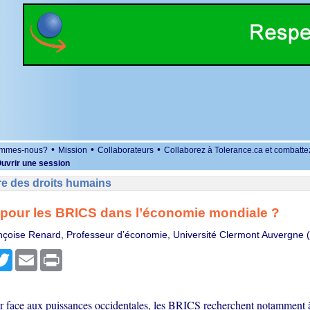
•
•
•
ommes-nous?
Mission
Collaborateurs
Collaborez à Tolerance.ca et combatte
uvrir une session
re des droits humains
 pour les BRICS dans l’économie mondiale ?
çoise Renard, Professeur d’économie, Université Clermont Auvergne 
r
cebook
Twitter
Email
Print
er face aux puissances occidentales, les BRICS recherchent notamment à