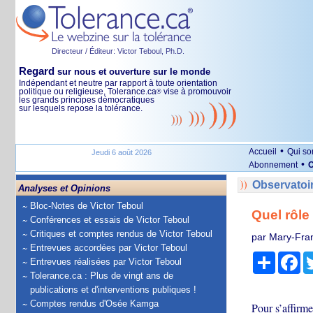
Directeur / Éditeur: Victor Teboul, Ph.D.
Regard
sur nous et ouverture sur le monde
Indépendant et neutre par rapport à toute orientation
politique ou religieuse, Tolerance.ca
vise à promouvoir
®
les grands principes démocratiques
sur lesquels repose la tolérance.
•
Accueil
Qui s
Jeudi 6 août 2026
•
Abonnement
O
Observatoi
Analyses et Opinions
Bloc-Notes de Victor Teboul
Quel rôle
Conférences et essais de Victor Teboul
Critiques et comptes rendus de Victor Teboul
par Mary-Fran
Entrevues accordées par Victor Teboul
Partage
Fa
Entrevues réalisées par Victor Teboul
Tolerance.ca : Plus de vingt ans de
publications et d'interventions publiques !
Comptes rendus d'Osée Kamga
Pour s’affirm