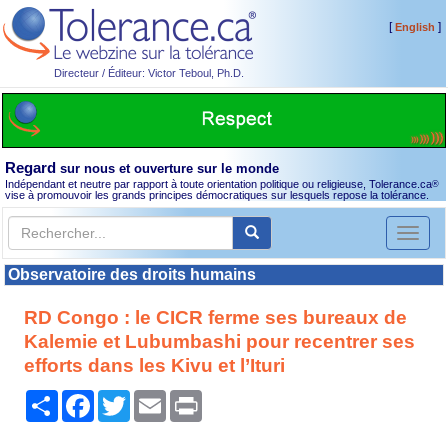
[
]
English
Directeur / Éditeur: Victor Teboul, Ph.D.
Regard
sur nous et ouverture sur le monde
Indépendant et neutre par rapport à toute orientation politique ou religieuse, Tolerance.ca
®
vise à promouvoir les grands principes démocratiques sur lesquels repose la tolérance.
Toggl
naviga
Observatoire des droits humains
RD Congo : le CICR ferme ses bureaux de
Kalemie et Lubumbashi pour recentrer ses
efforts dans les Kivu et l’Ituri
Partager
Facebook
Twitter
Email
Print