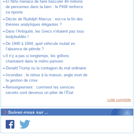
~
El Niño menace de faire basculer 49 millions
de personnes dans la faim : le PAM renforce
sa riposte
~
Décès de Rudolph Marcus : est-ce la fin des
théories analytiques élégantes ?
~
Dans l’Antiquité, les Grecs n’étaient pas tous
bodybuildés !
~
De 1940 à 1944, quel véhicule roulait en
l’absence de pétrole ?
~
Il n’y a pas si longtemps, les grillons
chantaient dans le métro parisien
~
Donald Trump ou la contagion du mal ordinaire
~
Incendies : le retour à la maison, angle mort de
la gestion de crise
~
Renseignement : comment les services
secrets sont devenus un pilier de l’État
Liste complète
Suivez-nous sur ...