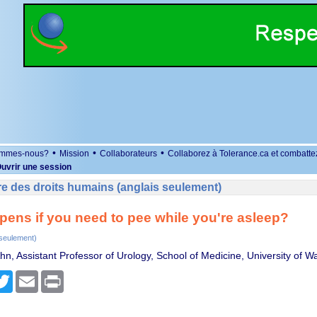
•
•
•
ommes-nous?
Mission
Collaborateurs
Collaborez à Tolerance.ca et combatte
uvrir une session
e des droits humains (anglais seulement)
ens if you need to pee while you're asleep?
 seulement)
hn, Assistant Professor of Urology, School of Medicine, University of W
r
cebook
Twitter
Email
Print