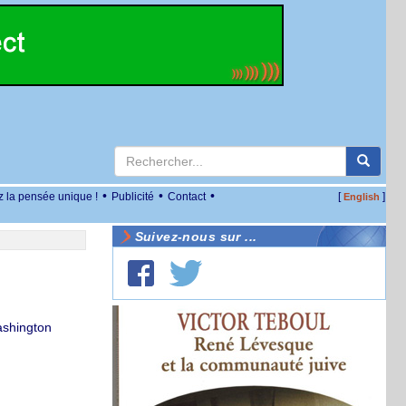
•
•
•
z la pensée unique !
Publicité
Contact
[
]
English
Suivez-nous sur ...
ashington