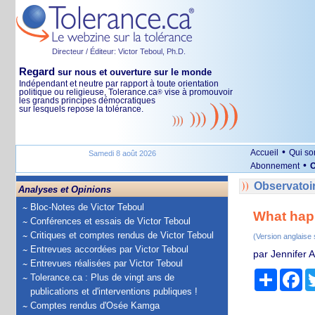
Directeur / Éditeur: Victor Teboul, Ph.D.
Regard
sur nous et ouverture sur le monde
Indépendant et neutre par rapport à toute orientation
politique ou religieuse, Tolerance.ca
vise à promouvoir
®
les grands principes démocratiques
sur lesquels repose la tolérance.
•
Accueil
Qui s
Samedi 8 août 2026
•
Abonnement
O
Observatoir
Analyses et Opinions
Bloc-Notes de Victor Teboul
What happ
Conférences et essais de Victor Teboul
Critiques et comptes rendus de Victor Teboul
(Version anglaise
Entrevues accordées par Victor Teboul
par Jennifer A
Entrevues réalisées par Victor Teboul
Partage
Fa
Tolerance.ca : Plus de vingt ans de
publications et d'interventions publiques !
Comptes rendus d'Osée Kamga