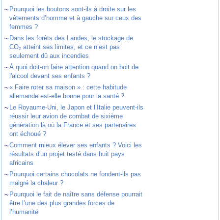
~
Pourquoi les boutons sont-ils à droite sur les
vêtements d’homme et à gauche sur ceux des
femmes ?
~
Dans les forêts des Landes, le stockage de
CO₂ atteint ses limites, et ce n’est pas
seulement dû aux incendies
~
À quoi doit-on faire attention quand on boit de
l'alcool devant ses enfants ?
~
« Faire roter sa maison » : cette habitude
allemande est-elle bonne pour la santé ?
~
Le Royaume-Uni, le Japon et l’Italie peuvent-ils
réussir leur avion de combat de sixième
génération là où la France et ses partenaires
ont échoué ?
~
Comment mieux élever ses enfants ? Voici les
résultats d'un projet testé dans huit pays
africains
~
Pourquoi certains chocolats ne fondent-ils pas
malgré la chaleur ?
~
Pourquoi le fait de naître sans défense pourrait
être l’une des plus grandes forces de
l’humanité