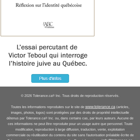
© 2026 Tolerance.ca
Inc. Tous droits de reproduction réservés.
®
www.tolerance.ca
Toutes les informations reproduites sur le site de
(articles,
images, photos, logos) sont protégées par des droits de propriété intellectuelle
détenus par Tolerance.ca
Inc. ou, dans certains cas, par leurs auteurs. Aucune de
®
ces informations ne peut être reproduite pour un usage autre que personnel. Toute
modification, reproduction à large diffusion, traduction, vente, exploitation
commerciale ou réutilisation du contenu du site sans l'autorisation préalable écrite de