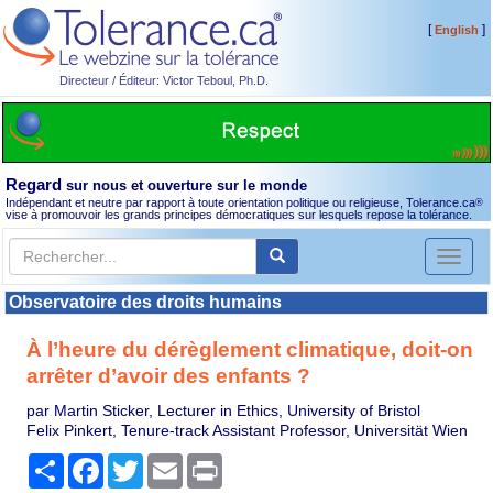
[
]
English
Directeur / Éditeur: Victor Teboul, Ph.D.
Regard
sur nous et ouverture sur le monde
Indépendant et neutre par rapport à toute orientation politique ou religieuse, Tolerance.ca
®
vise à promouvoir les grands principes démocratiques sur lesquels repose la tolérance.
Toggl
naviga
Observatoire des droits humains
À l’heure du dérèglement climatique, doit-on
arrêter d’avoir des enfants ?
par Martin Sticker, Lecturer in Ethics, University of Bristol
Felix Pinkert, Tenure-track Assistant Professor, Universität Wien
Partager
Facebook
Twitter
Email
Print