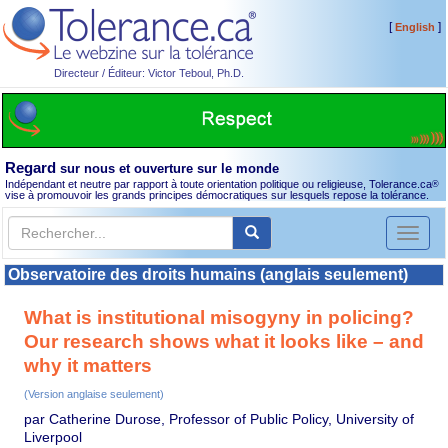
[
]
English
Directeur / Éditeur: Victor Teboul, Ph.D.
Regard
sur nous et ouverture sur le monde
Indépendant et neutre par rapport à toute orientation politique ou religieuse, Tolerance.ca
®
vise à promouvoir les grands principes démocratiques sur lesquels repose la tolérance.
Toggl
naviga
Observatoire des droits humains (anglais seulement)
What is institutional misogyny in policing?
Our research shows what it looks like – and
why it matters
(Version anglaise seulement)
par Catherine Durose, Professor of Public Policy, University of
Liverpool