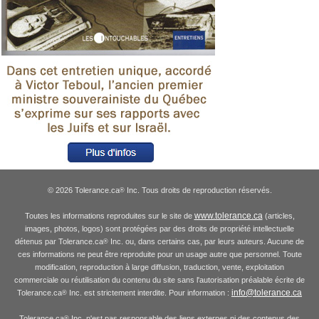
© 2026 Tolerance.ca
Inc. Tous droits de reproduction réservés.
®
www.tolerance.ca
Toutes les informations reproduites sur le site de
(articles,
images, photos, logos) sont protégées par des droits de propriété intellectuelle
détenus par Tolerance.ca
Inc. ou, dans certains cas, par leurs auteurs. Aucune de
®
ces informations ne peut être reproduite pour un usage autre que personnel. Toute
modification, reproduction à large diffusion, traduction, vente, exploitation
commerciale ou réutilisation du contenu du site sans l'autorisation préalable écrite de
info@tolerance.ca
Tolerance.ca
Inc. est strictement interdite. Pour information :
®
Tolerance.ca
Inc. n'est pas responsable des liens externes ni des contenus des
®