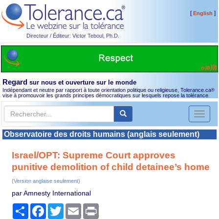
[
]
English
Directeur / Éditeur: Victor Teboul, Ph.D.
Regard
sur nous et ouverture sur le monde
Indépendant et neutre par rapport à toute orientation politique ou religieuse, Tolerance.ca
®
vise à promouvoir les grands principes démocratiques sur lesquels repose la tolérance.
Toggl
naviga
Observatoire des droits humains (anglais seulement)
Israel/OPT: Supreme Court approves
punitive demolition of child detainee’s home
(Version anglaise seulement)
par Amnesty International
Partager
Facebook
Twitter
Email
Print