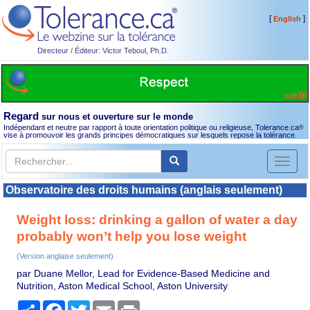
[
]
English
Directeur / Éditeur: Victor Teboul, Ph.D.
Regard
sur nous et ouverture sur le monde
Indépendant et neutre par rapport à toute orientation politique ou religieuse, Tolerance.ca
®
vise à promouvoir les grands principes démocratiques sur lesquels repose la tolérance.
Toggl
naviga
Observatoire des droits humains (anglais seulement)
Weight loss: drinking a gallon of water a day
probably won’t help you lose weight
(Version anglaise seulement)
par Duane Mellor, Lead for Evidence-Based Medicine and
Nutrition, Aston Medical School, Aston University
Partager
Facebook
Twitter
Email
Print