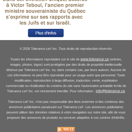
© 2026 Tolerance.ca
Inc. Tous droits de reproduction réservés.
®
www.tolerance.ca
Toutes les informations reproduites sur le site de
(articles,
images, photos, logos) sont protégées par des droits de propriété intellectuelle
détenus par Tolerance.ca
Inc. ou, dans certains cas, par leurs auteurs. Aucune de
®
ces informations ne peut être reproduite pour un usage autre que personnel. Toute
modification, reproduction à large diffusion, traduction, vente, exploitation
commerciale ou réutilisation du contenu du site sans l'autorisation préalable écrite de
info@tolerance.ca
Tolerance.ca
Inc. est strictement interdite. Pour information :
®
Tolerance.ca
Inc. n'est pas responsable des liens externes ni des contenus des
®
annonces publicitaires paraissant sur Tolerance.ca
. Les annonces publicitaires
®
peuvent utiliser des données relatives à votre navigation sur notre site, afin de vous
proposer des annonces de produits ou services adaptées à vos centres d'intérêts.