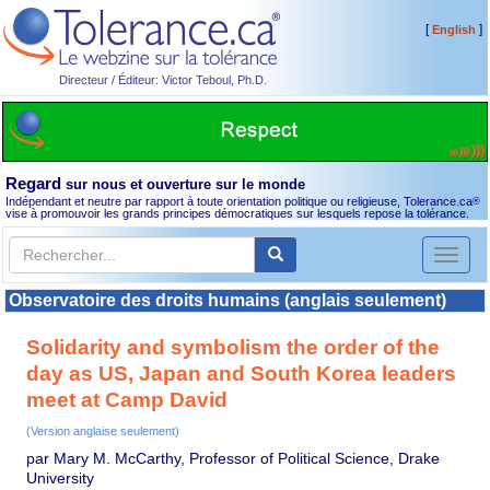
[
]
English
Directeur / Éditeur: Victor Teboul, Ph.D.
Regard
sur nous et ouverture sur le monde
Indépendant et neutre par rapport à toute orientation politique ou religieuse, Tolerance.ca
®
vise à promouvoir les grands principes démocratiques sur lesquels repose la tolérance.
Toggl
naviga
Observatoire des droits humains (anglais seulement)
Solidarity and symbolism the order of the
day as US, Japan and South Korea leaders
meet at Camp David
(Version anglaise seulement)
par Mary M. McCarthy, Professor of Political Science, Drake
University