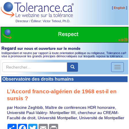
[
]
English
Directeur / Éditeur: Victor Teboul, Ph.D.
Regard
sur nous et ouverture sur le monde
Indépendant et neutre par rapport à toute orientation politique ou religieuse, Tolerance.ca
®
vise à promouvoir les grands principes démocratiques sur lesquels repose la tolérance.
Toggl
naviga
Observatoire des droits humains
L’Accord franco-algérien de 1968 est-il en
sursis ?
par Hocine Zeghbib, Maître de conférences HDR honoraire,
Université Paul-Valéry- Montpellier IIII, chercheur au CREAM-
Faculté de droit, Université Montpellier, Université de Montpellier
Partager
Facebook
Twitter
Email
Print