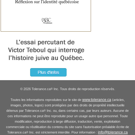
© 2026 Tolerance.ca
Inc. Tous droits de reproduction réservés.
®
www.tolerance.ca
Toutes les informations reproduites sur le site de
(articles,
images, photos, logos) sont protégées par des droits de propriété intellectuelle
détenus par Tolerance.ca
Inc. ou, dans certains cas, par leurs auteurs. Aucune de
®
ces informations ne peut être reproduite pour un usage autre que personnel. Toute
modification, reproduction à large diffusion, traduction, vente, exploitation
commerciale ou réutilisation du contenu du site sans l'autorisation préalable écrite de
info@tolerance.ca
Tolerance.ca
Inc. est strictement interdite. Pour information :
®