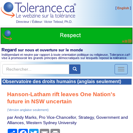
[
]
English
Directeur / Éditeur: Victor Teboul, Ph.D.
Regard
sur nous et ouverture sur le monde
Indépendant et neutre par rapport à toute orientation politique ou religieuse, Tolerance.ca
®
vise à promouvoir les grands principes démocratiques sur lesquels repose la tolérance.
Toggl
naviga
Observatoire des droits humains (anglais seulement)
Hanson-Latham rift leaves One Nation's
future in NSW uncertain
(Version anglaise seulement)
par Andy Marks, Pro Vice-Chancellor, Strategy, Government and
Alliances, Western Sydney University
Partager
Facebook
Twitter
Email
Print