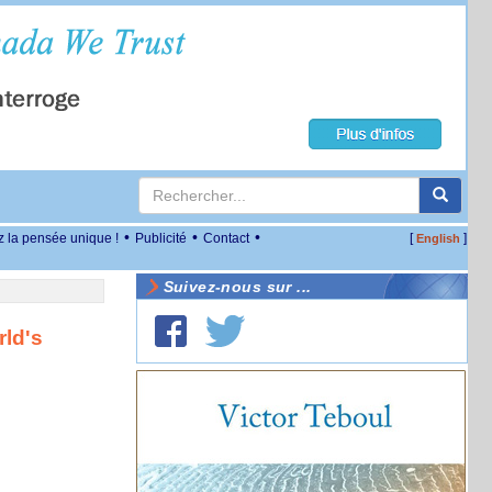
•
•
•
z la pensée unique !
Publicité
Contact
[
]
English
Suivez-nous sur ...
rld's