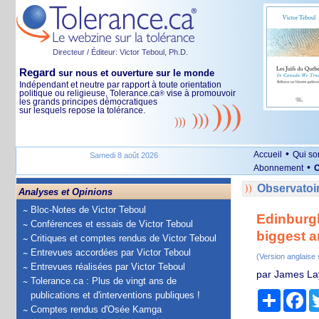
Directeur / Éditeur: Victor Teboul, Ph.D.
Regard
sur nous et ouverture sur le monde
Indépendant et neutre par rapport à toute orientation
politique ou religieuse, Tolerance.ca
vise à promouvoir
®
les grands principes démocratiques
sur lesquels repose la tolérance.
•
Accueil
Qui s
Samedi 8 août 2026
•
Abonnement
O
Observatoir
Analyses et Opinions
Bloc-Notes de Victor Teboul
Edinburgh
Conférences et essais de Victor Teboul
biggest ar
Critiques et comptes rendus de Victor Teboul
Entrevues accordées par Victor Teboul
(Version anglaise
Entrevues réalisées par Victor Teboul
par James Lay
Tolerance.ca : Plus de vingt ans de
Partage
Fa
publications et d'interventions publiques !
Comptes rendus d'Osée Kamga