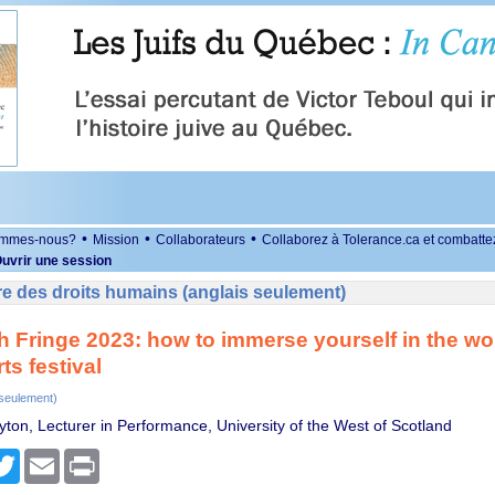
•
•
•
ommes-nous?
Mission
Collaborateurs
Collaborez à Tolerance.ca et combatte
uvrir une session
e des droits humains (anglais seulement)
 Fringe 2023: how to immerse yourself in the wo
ts festival
 seulement)
ton, Lecturer in Performance, University of the West of Scotland
r
cebook
Twitter
Email
Print