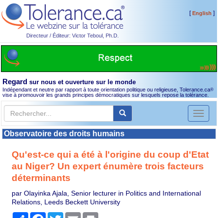
[
]
English
Directeur / Éditeur: Victor Teboul, Ph.D.
Regard
sur nous et ouverture sur le monde
Indépendant et neutre par rapport à toute orientation politique ou religieuse, Tolerance.ca
®
vise à promouvoir les grands principes démocratiques sur lesquels repose la tolérance.
Toggl
naviga
Observatoire des droits humains
Qu'est-ce qui a été à l'origine du coup d'Etat
au Niger? Un expert énumère trois facteurs
déterminants
par Olayinka Ajala, Senior lecturer in Politics and International
Relations, Leeds Beckett University
Partager
Facebook
Twitter
Email
Print