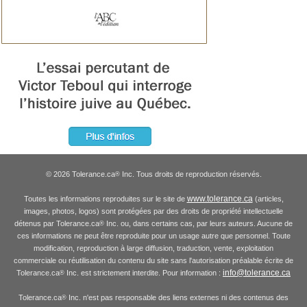
© 2026 Tolerance.ca
Inc. Tous droits de reproduction réservés.
®
www.tolerance.ca
Toutes les informations reproduites sur le site de
(articles,
images, photos, logos) sont protégées par des droits de propriété intellectuelle
détenus par Tolerance.ca
Inc. ou, dans certains cas, par leurs auteurs. Aucune de
®
ces informations ne peut être reproduite pour un usage autre que personnel. Toute
modification, reproduction à large diffusion, traduction, vente, exploitation
commerciale ou réutilisation du contenu du site sans l'autorisation préalable écrite de
info@tolerance.ca
Tolerance.ca
Inc. est strictement interdite. Pour information :
®
Tolerance.ca
Inc. n'est pas responsable des liens externes ni des contenus des
®